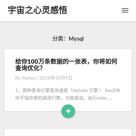
宇宙之心灵感悟
Toggl
Navig
分类：Mysql
给你100万条数据的一张表，你将如何
给
查询优化？
你
1
By
Yuzhou
|
2018年10月9日
0
0
1、两种查询引擎查询速度（myIsam 引擎 ） InnoDB
万
中不保存表的具体行数，也就是说，执行selec …
条
数
+
据
R
的
e
一
a
张