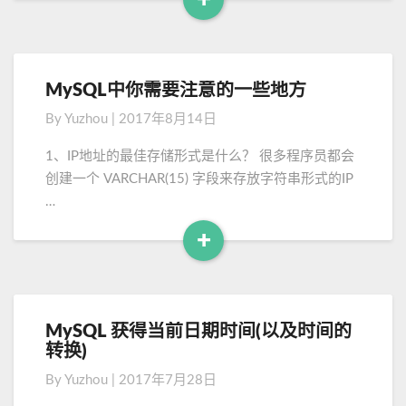
中
R
的
e
索
a
引
d
类
MySQL中你需要注意的一些地方
M
M
型
y
By
Yuzhou
|
2017年8月14日
和
o
S
索
Q
r
1、IP地址的最佳存储形式是什么？ 很多程序员都会
引
L
e
创建一个 VARCHAR(15) 字段来存放字符串形式的IP
方
中
…
法
你
归
需
+
总
要
R
注
e
意
a
的
d
一
MySQL 获得当前日期时间(以及时间的
M
M
些
转换)
y
地
o
S
By
Yuzhou
|
2017年7月28日
方
Q
r