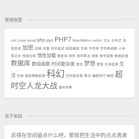
常用标签
PHP7
php
curl
Linux
mysql
php5
ReactNative
socket
主从
分布式
创
加密
造奇迹
压缩
去重
同步延迟
固态硬盘
字典
字符串
字符串函数
小米
惰性加载
笔记本
性能比较
慢查询
排序
排序算法
搜索
数学函数
数据处理
数据库
梦想
数组函数
时间复杂度
生
查找
爱情
生命起源
科幻
超
活
生物
真核细胞起源
空间复杂度
算法
编程技巧
解密
时空人龙大战
面向对象
关于本站
总得在世间留点什么吧，那就把生活中的点点滴滴