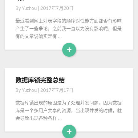
o
创
用
By
Yuzhou
|
2017年7月20日
】
到
r
表
的
e
最近看到网上对表字段的顺序对性能方面都否有影响
字
地
产生了一些争论，之前我一直以为没有影响呢，但是
段
方
有的文章说确实是有 …
顺
序
+
对
R
效
e
率
a
的
d
是
数据库锁完整总结
数
M
否
据
By
Yuzhou
|
2017年7月17日
有
o
库
影
锁
r
数据库锁出现的原因是为了处理并发问题，因为数据
响
完
e
库是一个多用户共享的资源，当出现并发的时候，就
？
整
会导致出现各种各样 …
总
结
+