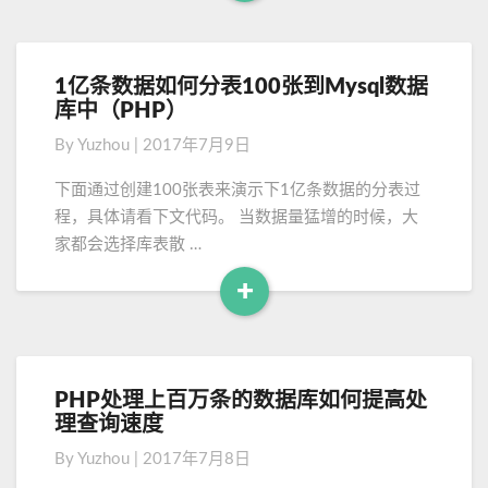
R
e
a
d
1亿条数据如何分表100张到Mysql数据
1
M
库中（PHP）
亿
o
条
By
Yuzhou
|
2017年7月9日
数
r
据
e
下面通过创建100张表来演示下1亿条数据的分表过
如
程，具体请看下文代码。 当数据量猛增的时候，大
何
家都会选择库表散 …
分
表
+
1
R
0
e
0
a
张
d
到
PHP处理上百万条的数据库如何提高处
P
M
M
理查询速度
H
y
o
P
By
Yuzhou
|
2017年7月8日
s
处
r