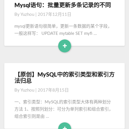
d
Mysql语句：批量更新多条记录的不同
M
表
M
y
，
By
Yuzhou
|
2017年12月11日
o
s
你
q
将
r
mysql更新语句很简单，更新一条数据的某个字段，
l
如
e
一般这样写： UPDATE mytable SET myfi …
语
何
句
查
+
：
询
R
批
优
e
量
化
a
更
？
d
【原创】MySQL中的索引类型和索引方
【
新
M
法归总
原
多
o
创
条
By
Yuzhou
|
2017年8月15日
】
记
r
M
录
e
一、索引类型：MySQL的索引类型大体有两种划分
y
的
方法 1、按照列划分：可分为单列索引和组合索引，
S
不
组合索引则是由 …
Q
同
L
+