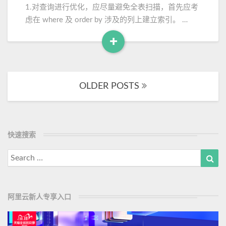
q
理
e
1.对查询进行优化，应尽量避免全表扫描，首先应考
l
上
虑在 where 及 order by 涉及的列上建立索引。 …
数
百
据
万
+
库
条
R
中
的
e
（
数
a
P
据
OLDER POSTS
Posts
d
H
库
navigation
M
P
如
）
o
何
提
r
快速搜索
高
e
处
Search
Sea
理
for:
查
询
速
阿里云新人专享入口
度