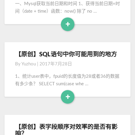
L
e
一、Mysql获取当前日期和时间 1、获得当前日期+时
获
间（date + time）函数：now() 除了 no …
得
当
+
前
R
日
e
期
a
时
d
【原创】SQL语句中你可能用到的地方
【
间
M
原
(
By
Yuzhou
|
2017年7月28日
o
创
以
】
及
r
1、统计user表中，fpuid的长度值为28或者36的数据
S
时
e
有多少条？ SELECT sum(case whe …
Q
间
L
的
+
语
转
R
句
换
e
中
)
a
你
d
【原创】表字段顺序对效率的是否有影
【
可
M
响？
原
能