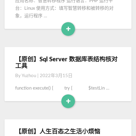
r
应用名称：智慧转移程序 运行语言：PHP 运行平
智
e
台：Linux 使用方式：填写智慧转移和被转移的对
慧
象，运行程序 …
转
移
+
程
R
序
e
a
d
【原创】Sql Server 数据库表结构核对
【
M
工具
原
o
创
By
Yuzhou
|
2022年3月15日
】
r
S
e
function execute() { try { $testLin …
q
+
l
S
R
e
e
r
a
v
d
【原创】人生百态之生活小烦恼
【
e