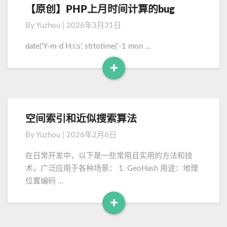
d
【原创】PHP上月时间计算的bug
【
o
M
原
n
By
Yuzhou
|
2026年3月31日
o
创
+
】
P
r
date(‘Y-m-d H:i:s’, strtotime(‘-1 mon …
P
h
e
+
H
p
P
S
R
上
t
e
月
o
a
时
r
d
空间索引和近似搜索算法
空
间
m
M
间
计
+
By
Yuzhou
|
2026年2月6日
o
索
算
X
引
r
的
d
在日常开发中，以下是一些常用且实用的方法和技
和
b
e
e
术，广泛应用于各种场景： 1. GeoHash 用途：地理
近
u
b
位置编码 …
似
g
u
搜
g
+
索
2
R
算
/