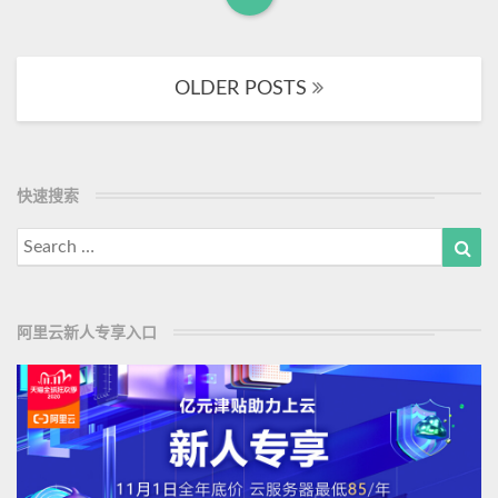
下
R
，
e
启
a
蒙
OLDER POSTS
Posts
d
师
navigation
M
即
将
o
走
r
快速搜索
入
e
社
Search
Sea
会
for:
舞
台
阿里云新人专享入口