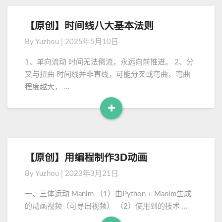
e
法
3
a
完
d
【原创】时间线八大基本法则
【
整
M
原
配
By
Yuzhou
|
2025年5月10日
o
创
置
】
r
文
1、单向流动‌ 时间无法倒流，永远向前推进。 2、分
时
档
e
叉与扭曲‌ 时间线并非直线，可能分叉或弯曲，弯曲
间
程度越大， …
线
八
+
大
R
基
e
本
a
法
d
则
【原创】用编程制作3D动画
【
M
原
By
Yuzhou
|
2023年3月21日
o
创
】
r
一、三体运动 Manim （1）由Python + Manim生成
用
e
的动画视频（可导出视频） （2）使用到的技术 …
编