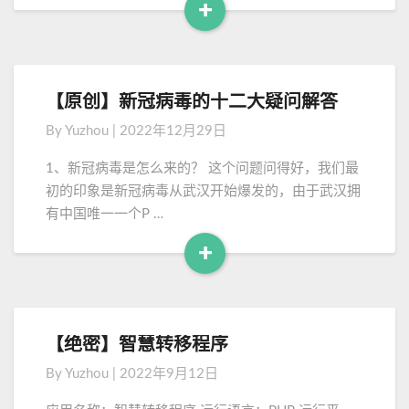
程
+
制
R
作
e
3
a
D
d
【原创】新冠病毒的十二大疑问解答
【
动
M
原
画
By
Yuzhou
|
2022年12月29日
o
创
】
r
1、新冠病毒是怎么来的？ 这个问题问得好，我们最
新
e
初的印象是新冠病毒从武汉开始爆发的，由于武汉拥
冠
有中国唯一一个P …
病
毒
+
的
R
十
e
二
a
大
d
疑
【绝密】智慧转移程序
【
M
问
绝
By
Yuzhou
|
2022年9月12日
解
o
密
答
】