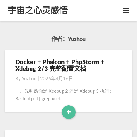
宇宙之心灵感悟
Toggl
Navig
作者：
Yuzhou
Docker + Phalcon + PhpStorm +
D
Xdebug 2/3 完整配置文档
o
c
By
Yuzhou
|
2026年4月16日
k
e
一、先判断你是 Xdebug 2 还是 Xdebug 3 执行：
r
Bash php -i | grep xdeb …
+
P
+
h
R
a
e
l
a
c