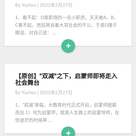
M
原
r
By
Yuzhou
|
2022年2月27日
o
创
数
】
r
据
1、看不起：D是职场的一名小职员，天天被A、B、
人
库
e
C看不起，然后哭诉着大骂社会的不公，于是D擦干
生
表
眼泪，对自己说： …
百
结
态
构
+
之
核
R
生
对
e
活
工
a
小
具
d
烦
【原创】“双减”之下，启蒙师即将走入
【
M
恼
社会舞台
原
o
创
By
Yuzhou
|
2022年2月27日
】
r
“
e
1、“双减”来临，大教育时代正式开启，启蒙师脱颖
双
而出 1）何为启蒙师，就是人生路上的启蒙导师，在
减
你迷茫的时候带 …
”
之
+