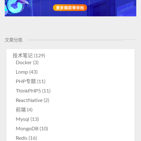
文章分类
技术笔记
(129)
Docker
(3)
Lnmp
(43)
PHP专题
(11)
ThinkPHP5
(11)
ReactNative
(2)
前端
(4)
Mysql
(13)
MongoDB
(10)
Redis
(16)