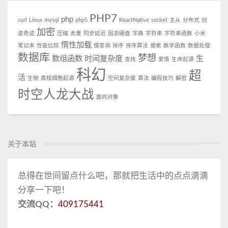
PHP7
php
curl
Linux
mysql
php5
ReactNative
socket
主从
分布式
创
加密
造奇迹
压缩
去重
同步延迟
固态硬盘
字典
字符串
字符串函数
小米
惰性加载
笔记本
性能比较
慢查询
排序
排序算法
搜索
数学函数
数据处理
数据库
梦想
数组函数
时间复杂度
生
查找
爱情
生命起源
科幻
超
活
生物
真核细胞起源
空间复杂度
算法
编程技巧
解密
时空人龙大战
面向对象
关于本站
总得在世间留点什么吧，那就把生活中的点点滴滴
分享一下吧！
交流QQ：
409175441