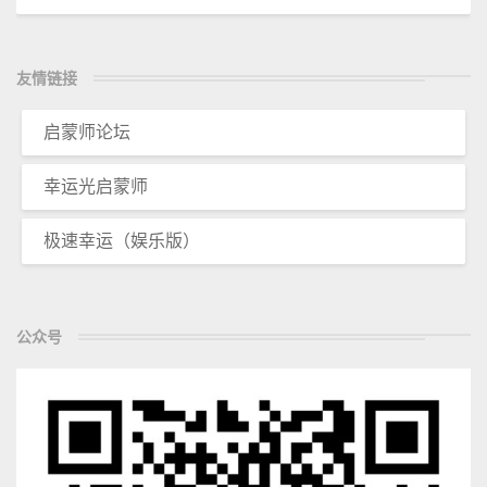
友情链接
启蒙师论坛
幸运光启蒙师
极速幸运（娱乐版）
公众号