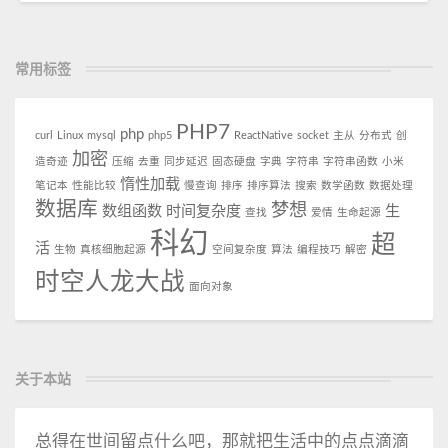
常用标签
PHP7
php
curl
Linux
mysql
php5
ReactNative
socket
主从
分布式
创
加密
造奇迹
压缩
去重
同步延迟
固态硬盘
字典
字符串
字符串函数
小米
惰性加载
笔记本
性能比较
慢查询
排序
排序算法
搜索
数学函数
数据处理
数据库
梦想
数组函数
时间复杂度
生
查找
爱情
生命起源
科幻
超
活
生物
真核细胞起源
空间复杂度
算法
编程技巧
解密
时空人龙大战
面向对象
关于本站
总得在世间留点什么吧，那就把生活中的点点滴滴