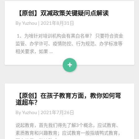
a
蒙
d
师
【原创】双减政策关键疑问点解读
【
M
即
原
By
Yuzhou
|
2021年8月31日
将
o
创
走
】
r
1、为啥针对培训机构会有黑白名单？ 只要符合资金
入
双
e
监管、办学许可、疫情防控、行为规范、办学标准等
社
减
相关要求，如果 …
会
政
舞
策
+
台
关
R
键
e
疑
a
问
d
点
【原创】在孩子教育方面，教你如何弯
【
M
解
道超车？
原
读
o
创
By
Yuzhou
|
2021年7月26日
】
r
在
e
说起教育，首先我们得先了解3个概念，应试教育、
孩
素质教育和兴趣教育；应试教育一般指填鸭式教育，
子