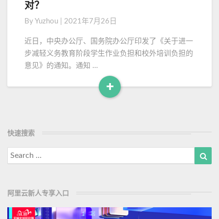
见
对？
o
创
套
】
r
By
Yuzhou
|
2021年7月26日
路
义
e
务
近日，中央办公厅、国务院办公厅印发了《关于进一
教
步减轻义务教育阶段学生作业负担和校外培训负担的
育
意见》的通知。通知 …
“
双
+
减
R
”
e
政
a
策
d
快速搜索
落
M
地
Search
Sea
，
o
for:
校
r
培
e
机
阿里云新人专享入口
构
何