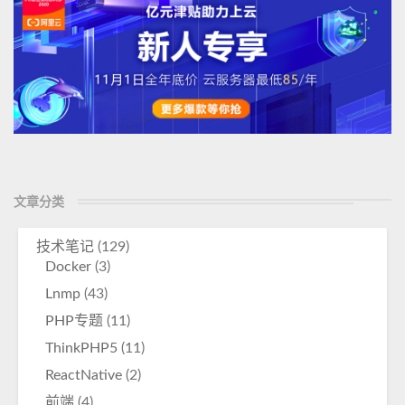
去
何
从
？
学
生
和
家
长
如
何
文章分类
应
对
技术笔记
(129)
？
Docker
(3)
Lnmp
(43)
PHP专题
(11)
ThinkPHP5
(11)
ReactNative
(2)
前端
(4)