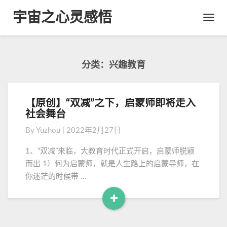
宇宙之心灵感悟
Toggl
Navig
分类：兴趣教育
【原创】“双减”之下，启蒙师即将走入
【
社会舞台
原
创
By
Yuzhou
|
2022年2月27日
】
“
1、“双减”来临，大教育时代正式开启，启蒙师脱颖
双
而出 1）何为启蒙师，就是人生路上的启蒙导师，在
减
你迷茫的时候带 …
”
之
+
下
R
，
e
启