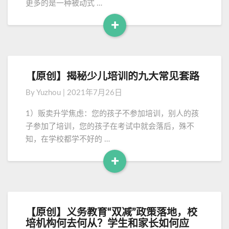
更多的是一种被动式 …
教
育
+
方
R
面
e
，
a
教
d
你
【原创】揭秘少儿培训的九大常见套路
【
M
如
原
By
Yuzhou
|
2021年7月26日
何
o
创
弯
】
r
1）贩卖升学焦虑：您的孩子不参加培训，别人的孩
道
揭
e
子参加了培训，您的孩子在考试中就会落后，殊不
超
秘
知，在学校都学不好的 …
车
少
？
儿
+
培
R
训
e
的
a
九
d
大
【原创】义务教育“双减”政策落地，校
【
M
常
培机构何去何从？学生和家长如何应
原