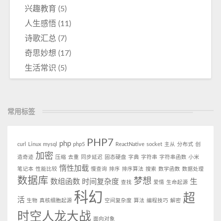
兴趣教育
(5)
人生感悟
(11)
诗歌汇总
(7)
奇思妙想
(17)
生活常识
(5)
常用标签
PHP7
php
curl
Linux
mysql
php5
ReactNative
socket
主从
分布式
创
加密
造奇迹
压缩
去重
同步延迟
固态硬盘
字典
字符串
字符串函数
小米
惰性加载
笔记本
性能比较
慢查询
排序
排序算法
搜索
数学函数
数据处理
数据库
梦想
数组函数
时间复杂度
生
查找
爱情
生命起源
科幻
超
活
生物
真核细胞起源
空间复杂度
算法
编程技巧
解密
时空人龙大战
面向对象