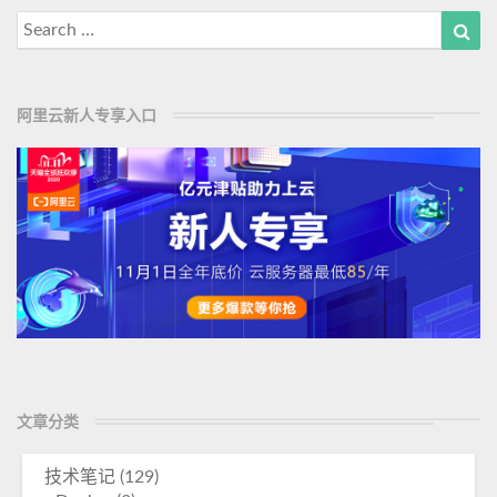
M
o
Search
Sea
o
c
for:
k
r
e
e
阿里云新人专享入口
t
用
法
总
结
文章分类
技术笔记
(129)