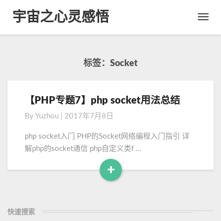
宇宙之心灵感悟
Toggl
Navig
标签：socket
【PHP专题7】php socket用法总结
【
P
By
Yuzhou
|
2017年7月8日
H
P
php socket入门 PHP的Socket网络编程入门指引 详
专
解php的socket通信 php自定义类f …
题
7
+
】
R
p
e
h
a
p
快速搜索
d
s