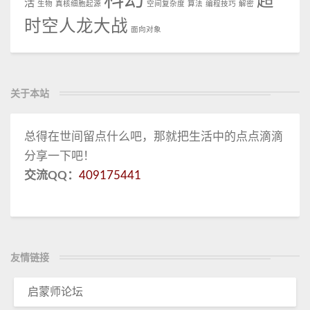
超
活
生物
真核细胞起源
空间复杂度
算法
编程技巧
解密
时空人龙大战
面向对象
关于本站
总得在世间留点什么吧，那就把生活中的点点滴滴
分享一下吧！
交流QQ：
409175441
友情链接
启蒙师论坛