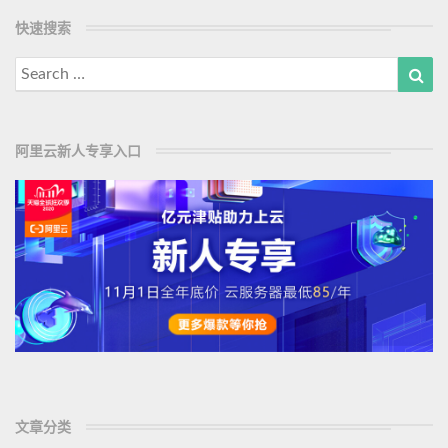
a
己
快速搜索
d
的
M
域
Search
Sea
名
o
for:
变
r
成
e
H
阿里云新人专享入口
T
T
P
S
文章分类