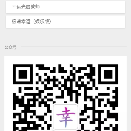
幸运光启蒙师
极速幸运（娱乐版）
公众号