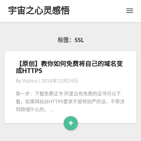
宇宙之心灵感悟
Toggl
Navig
标签：SSL
【原创】教你如何免费将自己的域名变
【
成HTTPS
原
创
By
Yuzhou
|
2018年12月24日
】
教
第一步：下载免费证书 阿里云有免费的证书可以下
你
载，如果网站对HTTPS要求不是特别严的话，不牵涉
如
到跨域什么的， …
何
免
+
费
R
将
e
自