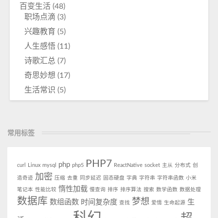
百变生活
(48)
职场点滴
(3)
兴趣教育
(5)
人生感悟
(11)
诗歌汇总
(7)
奇思妙想
(17)
生活常识
(5)
常用标签
PHP7
php
curl
Linux
mysql
php5
ReactNative
socket
主从
分布式
创
加密
造奇迹
压缩
去重
同步延迟
固态硬盘
字典
字符串
字符串函数
小米
惰性加载
笔记本
性能比较
慢查询
排序
排序算法
搜索
数学函数
数据处理
数据库
梦想
数组函数
时间复杂度
生
查找
爱情
生命起源
科幻