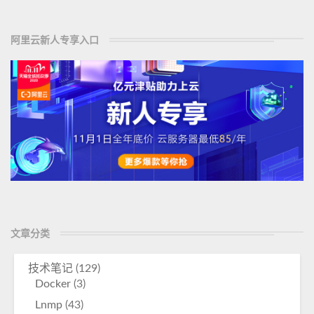
q
r
l
e
数
阿里云新人专享入口
据
库
操
作
入
门
教
程
文章分类
技术笔记
(129)
Docker
(3)
Lnmp
(43)