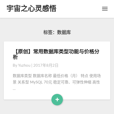
宇宙之心灵感悟
Toggl
Navig
标签：数据库
【原创】常用数据库类型功能与价格分
【
析
原
创
By
Yuzhou
|
2017年8月2日
】
常
数据库类型 数据库名称 最低价格（月） 特点 使用场
用
景 关系型 MySQL 70元 稳定可靠、可弹性伸缩 高性
数
…
据
库
+
类
R
型
e
功