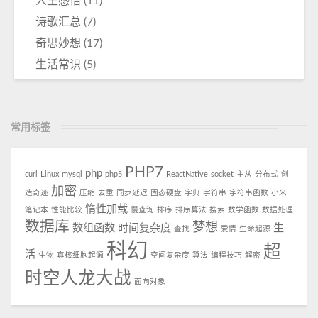
人生感悟
(11)
诗歌汇总
(7)
奇思妙想
(17)
生活常识
(5)
常用标签
PHP7
php
curl
Linux
mysql
php5
ReactNative
socket
主从
分布式
创
加密
造奇迹
压缩
去重
同步延迟
固态硬盘
字典
字符串
字符串函数
小米
惰性加载
笔记本
性能比较
慢查询
排序
排序算法
搜索
数学函数
数据处理
数据库
梦想
数组函数
时间复杂度
生
查找
爱情
生命起源
科幻
超
活
生物
真核细胞起源
空间复杂度
算法
编程技巧
解密
时空人龙大战
面向对象