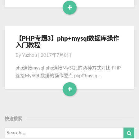
】
+
P
R
H
e
P
a
常
d
【PHP专题3】php+mysql数据库操作
【
见
M
入门教程
P
数
o
H
据
By
Yuzhou
|
2017年7月8日
P
库
r
专
操
e
php连接mysql php连接MySQL的两种方式对比 PHP
题
作
连接MySQL数据的操作要点 php中mysq …
3
技
】
巧
+
p
汇
R
h
总
e
p
a
+
d
快速搜索
m
M
y
Search
Sea
o
s
for: