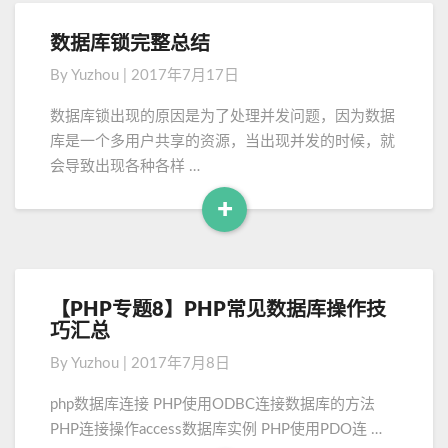
a
能
d
与
数据库锁完整总结
数
M
价
据
By
Yuzhou
|
2017年7月17日
格
o
库
分
锁
r
数据库锁出现的原因是为了处理并发问题，因为数据
析
完
e
库是一个多用户共享的资源，当出现并发的时候，就
整
会导致出现各种各样 …
总
结
+
R
e
a
d
【PHP专题8】PHP常见数据库操作技
【
M
巧汇总
P
o
H
By
Yuzhou
|
2017年7月8日
P
r
专
e
php数据库连接 PHP使用ODBC连接数据库的方法
题
PHP连接操作access数据库实例 PHP使用PDO连 …
8