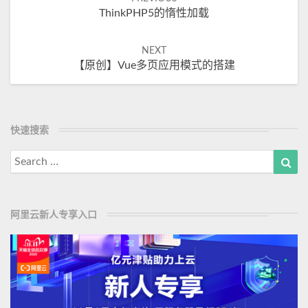
Post
ThinkPHP5的惰性加载
navigation
NEXT
【原创】Vue多页应用模式的搭建
快速搜索
Search
Sea
for:
阿里云新人专享入口