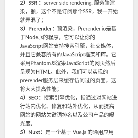
2）SSR ：
server side rendering, 服务端渲
R
、
染，额，这个不是订阅那个SSR，我一开始
P
就弄混了；
r
3）Prerender：
预渲染，Prerender.io是基
e
于Node.js的程序，它可以让你的
r
e
JavaScript网站支持搜索引擎，社交媒体，
n
并且它兼容所有的JavaScript框架和库。它
d
采用PhantomJS渲染JavaScript的网页然后
e
呈现为HTML。此外，我们可以实现的
r
和
prerender服务层来缓存访问过的页面，这
N
将大大提高性能；
u
4）SEO：
搜索引擎优化，指通过对网站进
x
t
行站内优化、修复和站外优化，从而提高
网站的网站关键词排名以及公司产品的曝
光度。
5）Nuxt：
是一个基于 Vue.js 的通用应用