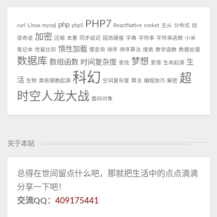
PHP7
php
curl
Linux
mysql
php5
ReactNative
socket
主从
分布式
创
加密
造奇迹
压缩
去重
同步延迟
固态硬盘
字典
字符串
字符串函数
小米
惰性加载
笔记本
性能比较
慢查询
排序
排序算法
搜索
数学函数
数据处理
数据库
梦想
数组函数
时间复杂度
生
查找
爱情
生命起源
科幻
超
活
生物
真核细胞起源
空间复杂度
算法
编程技巧
解密
时空人龙大战
面向对象
关于本站
总得在世间留点什么吧，那就把生活中的点点滴滴
分享一下吧！
交流QQ：
409175441