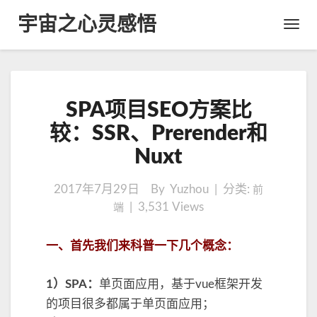
宇宙之心灵感悟
Toggl
Navig
S
SPA项目SEO方案比
P
A
较：SSR、Prerender和
项
Nuxt
目
S
E
2017年7月29日
By Yuzhou | 分类:
前
O
|
3,531
Views
端
方
案
一、首先我们来科普一下几个概念：
比
较
：
1）SPA：
单页面应用，基于vue框架开发
S
的项目很多都属于单页面应用；
S