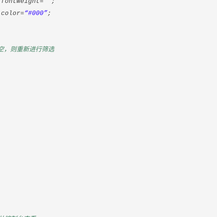
Weight=
“”
;
lor=
“#000”
;
空，则重新进行筛选