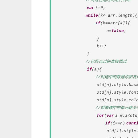
//对是否选过的进行判断
var
k=0;
while
(k<=arr.length){
if
(b==arr[k]){
a=
false
;
}
k++;
}
//已经选过的直接跳过
if
(a){
//对选中的数据添加背
otd[n].style.backgrou
otd[n].style.fontWe
otd[n].style.colo
//对未选中的单元格全
for
(
var
i=0;i<otd
if
(i==n)
cont
otd[i].style.backgr