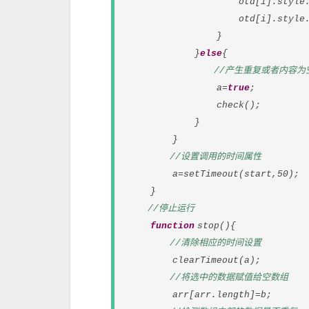
otd[i].style.font
otd[i].style.co
}
}
else
{
//产生重复或者内容为
a=
true
;
check();
}
}
//设置调用的时间属性
a=setTimeout(start,50);
}
//停止运行
function
stop(){
//清除相应的时间设置
clearTimeout(a);
//将选中的数据赋值给空数组
arr[arr.length]=b;