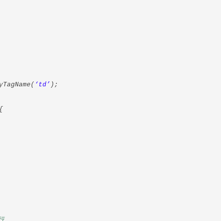
yTagName(
‘td’
);
{
行