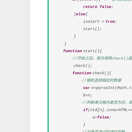
return false
;
}
else
{
isstart =
true
;
start();
}
}
function
start(){
//开始之后，首次调用check()
check();
function
check(){
//随机选择相应的数据
var
n=parseInt(Math.r
b=n;
//判断单元格内是否为空，
if
(otd[n].innerHTML=
a=
false
;
}