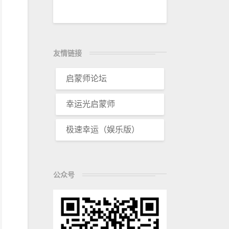
友情链接
启蒙师论坛
幸运光启蒙师
极速幸运（娱乐版）
公众号