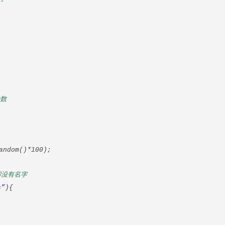
函数
andom()*100);
即没有名字
=
”
){