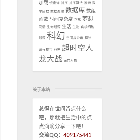
加载
慢查询
排序
排序算法
搜索
数
数据库
数组
学函数
数据处理
梦想
函数
时间复杂度
查找
生活
爱情
生命起源
生物
真核细胞
科幻
起源
空间复杂度
算法
超时空人
编程技巧
解密
龙大战
面向对象
关于本站
总得在世间留点什么
吧，那就把生活中的点
点滴滴分享一下吧！
交流QQ：
409175441