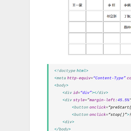
<!
doctype
html>
<
meta
http-equiv
=
“Content-Type”
c
<
body
>
<
div
id
=
“div”
></
div
>
<
div
style
=”
margin-left
:
45.5%
<
button
onclick
=
“preStart
<
button
onclick
=
“stop()”
>
<
div
>
</
body
>