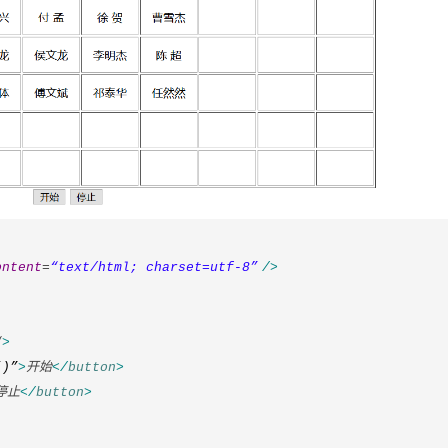
器
ontent
=
“text/html; charset=utf-8”
/>
“
>
()”
>
开始
</
button
>
停止
</
button
>