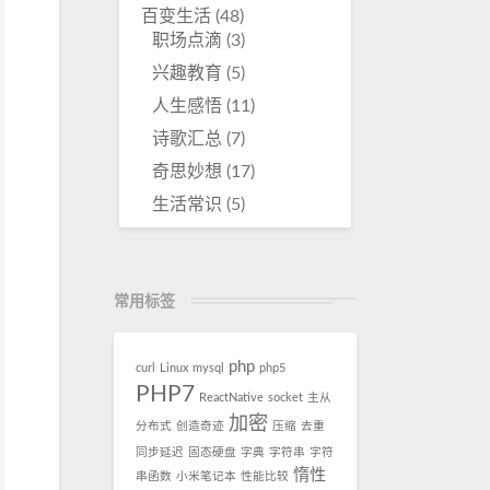
百变生活
(48)
职场点滴
(3)
兴趣教育
(5)
人生感悟
(11)
诗歌汇总
(7)
奇思妙想
(17)
生活常识
(5)
常用标签
php
curl
Linux
mysql
php5
PHP7
ReactNative
socket
主从
加密
分布式
创造奇迹
压缩
去重
同步延迟
固态硬盘
字典
字符串
字符
惰性
串函数
小米笔记本
性能比较