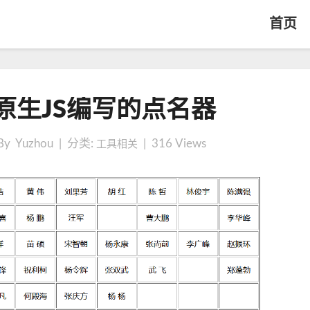
首页
【
原生JS编写的点名器
原
创
】
By Yuzhou | 分类:
|
316
Views
工具相关
原
生
J
S
编
写
的
点
名