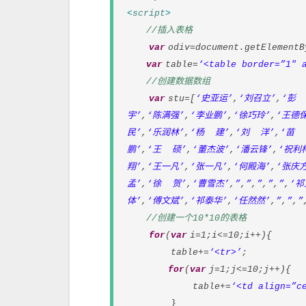
<
script
>
//插入表格
var
odiv=document.getElementB
var
table=
‘<table border=”1″ 
//创建数据数组
var
stu=[
‘史亚运’
,
‘刘召立’
,
‘彭 
宇’
,
‘陈满强’
,
‘李业鹏’
,
‘徐巧玲’
,
‘王德保
民’
,
‘乐润林’
,
‘杨 建’
,
‘刘 洋’
,
‘苗 
鹏’
,
‘王 硕’
,
‘董杰波’
,
‘潘云锋’
,
‘祝利
翔’
,
‘王一凡’
,
‘张一凡’
,
‘何殿海’
,
‘张庆方
孟’
,
‘徐 贺’
,
‘曹雪杰’
,
”
,
”
,
”
,
”
,
”
,
‘祁
体’
,
‘傅文斌’
,
‘祁泰华’
,
‘任然然’
,
”
,
”
,
”
//创建一个10*10的表格
for
(
var
i=1;i<=10;i++){
table+=
‘<tr>’
;
for
(
var
j=1;j<=10;j++){
table+=
‘<td align=”c
}