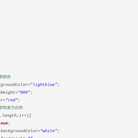
景颜色
ndColor=
“lightblue”
;
ight=
“800”
;
r=
“red”
;
部恢复为白色
.length;i++){
inue
;
oundColor=
“white”
;