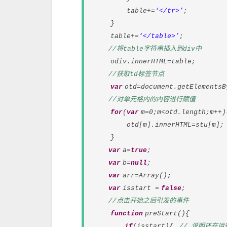
table+=
‘</tr>’
;
}
table+=
‘</table>’
;
//将table字符串插入到div中
odiv.innerHTML=table;
//获取td标签节点
var
otd=document.getElementsB
//对单元格内的内容进行赋值
for
(
var
m=0;m<otd.length;m++)
otd[m].innerHTML=stu[m];
}
var
a=
true
;
var
b=
null
;
var
arr=Array();
var
isstart =
false
;
//点击开始之后引发的事件
function
preStart(){
if
(isstart){
// 说明还在运