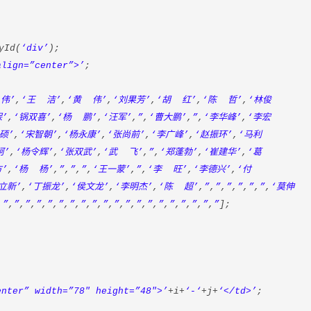
yId(
‘div’
);
align=”center”>’
;
伟’
,
‘王 洁’
,
‘黄 伟’
,
‘刘果芳’
,
‘胡 红’
,
‘陈 哲’
,
‘林俊
’
,
‘锅双喜’
,
‘杨 鹏’
,
‘汪军’
,
”
,
‘曹大鹏’
,
”
,
‘李华峰’
,
‘李宏
硕’
,
‘宋智朝’
,
‘杨永康’
,
‘张尚前’
,
‘李广峰’
,
‘赵振环’
,
‘马利
柯’
,
‘杨令辉’
,
‘张双武’
,
‘武 飞’
,
”
,
‘郑蓬勃’
,
‘崔建华’
,
‘葛
’
,
‘杨 杨’
,
”
,
”
,
”
,
‘王一蒙’
,
”
,
‘李 旺’
,
‘李德兴’
,
‘付
立新’
,
‘丁振龙’
,
‘侯文龙’
,
‘李明杰’
,
‘陈 超’
,
”
,
”
,
”
,
”
,
”
,
”
,
‘莫伸
,
”
,
”
,
”
,
”
,
”
,
”
,
”
,
”
,
”
,
”
,
”
,
”
,
”
,
”
,
”
,
”
,
”
,
”
,
”
,
”
];
enter” width=”78″ height=”48″>’
+i+
‘-‘
+j+
‘</td>’
;