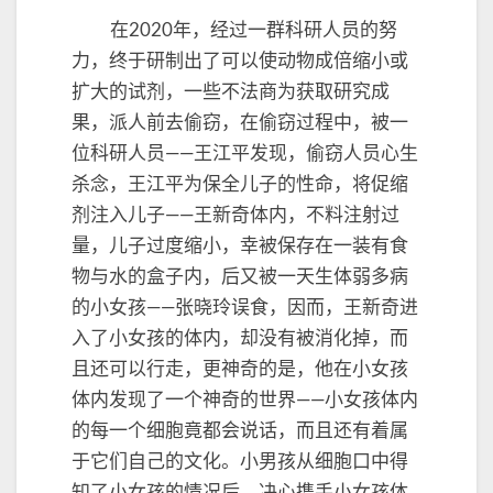
连
在2020年，经过一群科研人员的努
续
力，终于研制出了可以使动物成倍缩小或
剧
扩大的试剂，一些不法商为获取研究成
果，派人前去偷窃，在偷窃过程中，被一
位科研人员——王江平发现，偷窃人员心生
杀念，王江平为保全儿子的性命，将促缩
剂注入儿子——王新奇体内，不料注射过
量，儿子过度缩小，幸被保存在一装有食
物与水的盒子内，后又被一天生体弱多病
的小女孩——张晓玲误食，因而，王新奇进
入了小女孩的体内，却没有被消化掉，而
且还可以行走，更神奇的是，他在小女孩
体内发现了一个神奇的世界——小女孩体内
的每一个细胞竟都会说话，而且还有着属
于它们自己的文化。小男孩从细胞口中得
知了小女孩的情况后，决心携手小女孩体