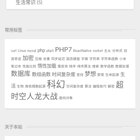
生活常识
(5)
常用标签
PHP7
php
curl
Linux
mysql
php5
ReactNative
socket
主从
分布式
创
加密
造奇迹
压缩
去重
同步延迟
固态硬盘
字典
字符串
字符串函数
小米
惰性加载
笔记本
性能比较
慢查询
排序
排序算法
搜索
数学函数
数据处理
数据库
梦想
数组函数
时间复杂度
生
查找
爱情
生命起源
科幻
超
活
生物
真核细胞起源
空间复杂度
算法
编程技巧
解密
时空人龙大战
面向对象
关于本站