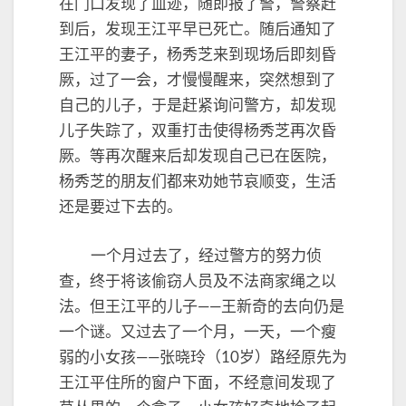
在门口发现了血迹，随即报了警，警察赶
到后，发现王江平早已死亡。随后通知了
王江平的妻子，杨秀芝来到现场后即刻昏
厥，过了一会，才慢慢醒来，突然想到了
自己的儿子，于是赶紧询问警方，却发现
儿子失踪了，双重打击使得杨秀芝再次昏
厥。等再次醒来后却发现自己已在医院，
杨秀芝的朋友们都来劝她节哀顺变，生活
还是要过下去的。
一个月过去了，经过警方的努力侦
查，终于将该偷窃人员及不法商家绳之以
法。但王江平的儿子——王新奇的去向仍是
一个谜。又过去了一个月，一天，一个瘦
弱的小女孩——张晓玲（10岁）路经原先为
王江平住所的窗户下面，不经意间发现了