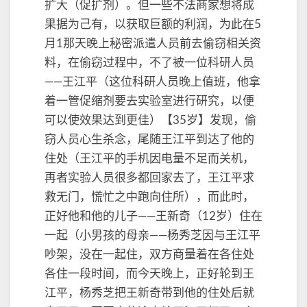
扩大（促扩剂）。但一些不法商家想将成
果据为己有，以获取巨额的利润，为此在5
月1那天晚上秘密派遣人员前去偷窃相关资
料，在偷窃过程中，不了被一位科研人员
——王江平（这位科研人员晚上值班，他拿
着一管促缩剂要去实验室进行研究，以便
可以使效果达到更佳）【35岁】发现，偷
窃人员心生杀念，尾随王江平到达了他的
住处（王江平的手机因电量不足而关机，
再者实验人员很多都回家去了，王江平求
救无门，慌忙之中跑向住所），而此时，
正好他和他的儿子——王新奇（12岁）住在
一起（小男孩的母亲——杨秀芝因与王江平
吵架，没在一起住，双方商量着在各住处
各住一段时间，而今天晚上，正好轮到王
江平，杨秀芝把王新奇带到他的住处后就