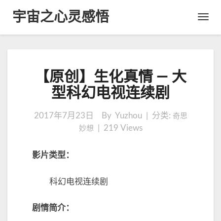
宇宙之心灵感悟
Toggl
Navig
【
【原创】生化真情 — 大
原
创
型科幻电视连续剧
】
生
2017年7月23日
By Yuzhou | 分类:
奇思
化
|
219
Views
妙想
真
情
—
影片类型：
大
型
科幻电视连续剧
科
幻
电
剧情简介：
视