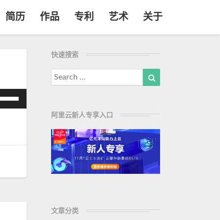
简历
作品
专利
艺术
关于
快速搜索
Search
Search
for:
使
用
阿里云新人专享入口
/
下
箭
头
键
来
增
高
文章分类
或