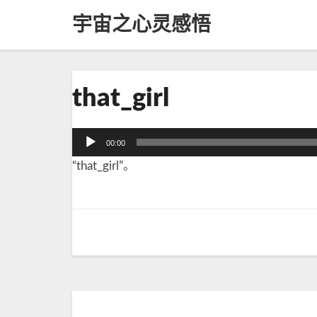
宇宙之心灵感悟
t
that_girl
h
a
t
音
00:00
_
频
“that_girl”。
g
播
i
放
r
器
l