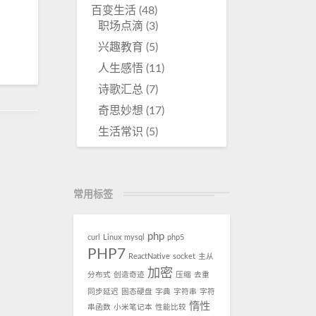
百变生活
(48)
职场点滴
(3)
兴趣教育
(5)
人生感悟
(11)
诗歌汇总
(7)
奇思妙想
(17)
生活常识
(5)
常用标签
php
curl
Linux
mysql
php5
PHP7
ReactNative
socket
主从
加密
分布式
创造奇迹
压缩
去重
同步延迟
固态硬盘
字典
字符串
字符
惰性
串函数
小米笔记本
性能比较