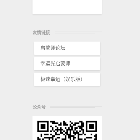
友情链接
启蒙师论坛
幸运光启蒙师
极速幸运（娱乐版）
公众号