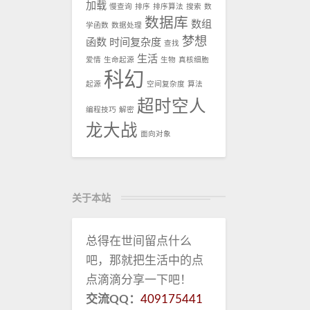
加载
慢查询
排序
排序算法
搜索
数
数据库
数组
学函数
数据处理
梦想
函数
时间复杂度
查找
生活
爱情
生命起源
生物
真核细胞
科幻
起源
空间复杂度
算法
超时空人
编程技巧
解密
龙大战
面向对象
关于本站
总得在世间留点什么
吧，那就把生活中的点
点滴滴分享一下吧！
交流QQ：
409175441