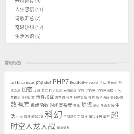
兴趣教育
(5)
人生感悟
(11)
诗歌汇总
(7)
奇思妙想
(17)
生活常识
(5)
常用标签
PHP7
php
curl
Linux
mysql
php5
ReactNative
socket
主从
分布式
创
加密
造奇迹
压缩
去重
同步延迟
固态硬盘
字典
字符串
字符串函数
小米
惰性加载
笔记本
性能比较
慢查询
排序
排序算法
搜索
数学函数
数据处理
数据库
梦想
数组函数
时间复杂度
生
查找
爱情
生命起源
科幻
超
活
生物
真核细胞起源
空间复杂度
算法
编程技巧
解密
时空人龙大战
面向对象