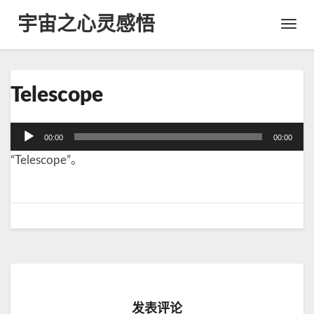
宇宙之心灵感悟
Toggl
Navig
T
Telescope
e
l
e
音
00:00
00:00
s
频
c
“Telescope”。
播
o
放
p
器
e
发表评论