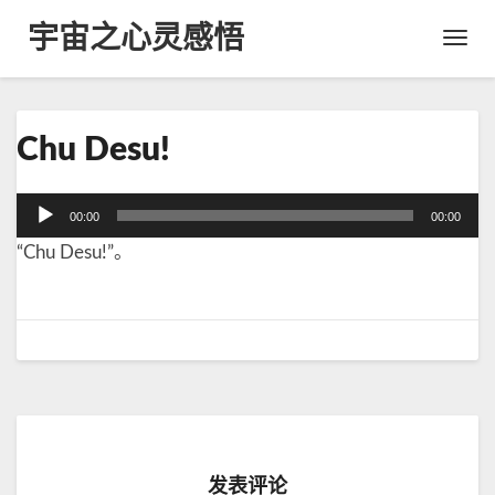
宇宙之心灵感悟
Toggl
Navig
C
Chu Desu!
h
u
D
音
00:00
00:00
e
频
s
“Chu Desu!”。
播
u
放
!
器
发表评论