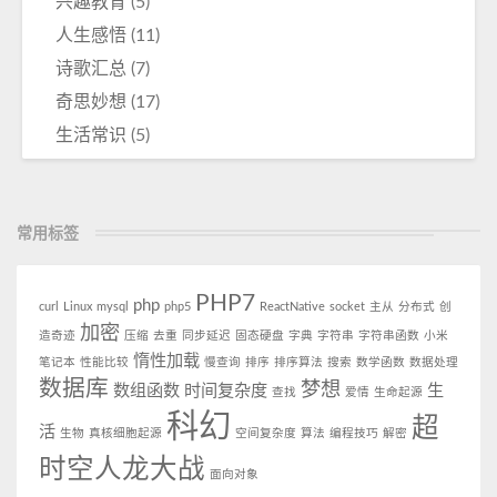
兴趣教育
(5)
人生感悟
(11)
诗歌汇总
(7)
奇思妙想
(17)
生活常识
(5)
常用标签
PHP7
php
curl
Linux
mysql
php5
ReactNative
socket
主从
分布式
创
加密
造奇迹
压缩
去重
同步延迟
固态硬盘
字典
字符串
字符串函数
小米
惰性加载
笔记本
性能比较
慢查询
排序
排序算法
搜索
数学函数
数据处理
数据库
梦想
数组函数
时间复杂度
生
查找
爱情
生命起源
科幻
超
活
生物
真核细胞起源
空间复杂度
算法
编程技巧
解密
时空人龙大战
面向对象