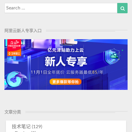
M
画
Search
Sea
o
for:
r
e
阿里云新人专享入口
文章分类
技术笔记
(129)