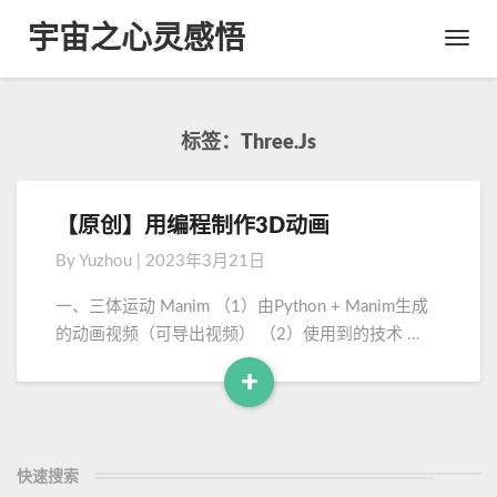
宇宙之心灵感悟
Toggl
Navig
标签：Three.js
【原创】用编程制作3D动画
【
原
By
Yuzhou
|
2023年3月21日
创
】
一、三体运动 Manim （1）由Python + Manim生成
用
的动画视频（可导出视频） （2）使用到的技术 …
编
程
+
制
R
作
e
3
a
D
快速搜索
d
动