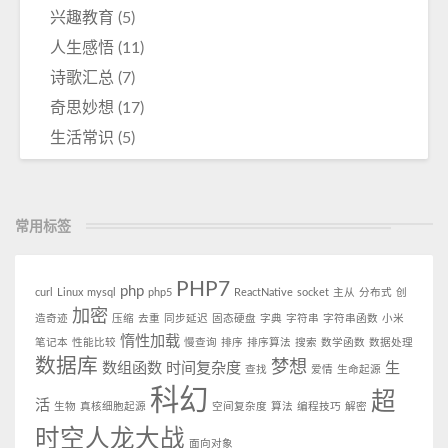
兴趣教育
(5)
人生感悟
(11)
诗歌汇总
(7)
奇思妙想
(17)
生活常识
(5)
常用标签
PHP7
php
curl
Linux
mysql
php5
ReactNative
socket
主从
分布式
创
加密
造奇迹
压缩
去重
同步延迟
固态硬盘
字典
字符串
字符串函数
小米
惰性加载
笔记本
性能比较
慢查询
排序
排序算法
搜索
数学函数
数据处理
数据库
梦想
数组函数
时间复杂度
生
查找
爱情
生命起源
科幻
超
活
生物
真核细胞起源
空间复杂度
算法
编程技巧
解密
时空人龙大战
面向对象