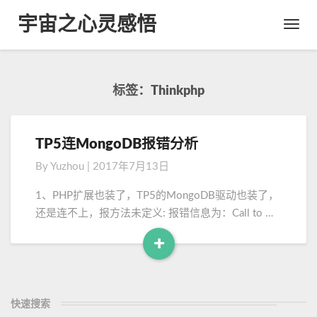
宇宙之心灵感悟
Toggl
Navig
标签：thinkphp
TP5连MongoDB报错分析
T
P
By
Yuzhou
|
2017年7月13日
5
连
1、PHP扩展也装了，TP5的MongoDB驱动也装了，
M
还是连不上，报方法未定义: 报错信息为：Call to …
o
n
+
g
R
o
e
D
a
B
快速搜索
d
报