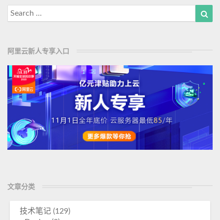
M
错
Search
Sea
o
分
for:
析
r
e
阿里云新人专享入口
文章分类
技术笔记
(129)