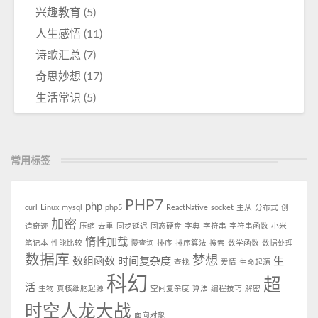
兴趣教育
(5)
人生感悟
(11)
诗歌汇总
(7)
奇思妙想
(17)
生活常识
(5)
常用标签
PHP7
php
curl
Linux
mysql
php5
ReactNative
socket
主从
分布式
创
加密
造奇迹
压缩
去重
同步延迟
固态硬盘
字典
字符串
字符串函数
小米
惰性加载
笔记本
性能比较
慢查询
排序
排序算法
搜索
数学函数
数据处理
数据库
梦想
数组函数
时间复杂度
生
查找
爱情
生命起源
科幻
超
活
生物
真核细胞起源
空间复杂度
算法
编程技巧
解密
时空人龙大战
面向对象