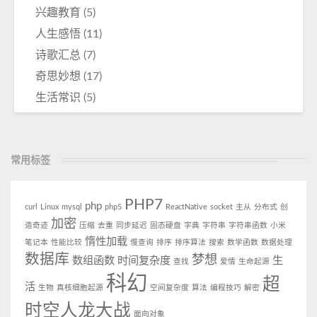
兴趣教育
(5)
人生感悟
(11)
诗歌汇总
(7)
奇思妙想
(17)
生活常识
(5)
常用标签
PHP7
php
curl
Linux
mysql
php5
ReactNative
socket
主从
分布式
创
加密
造奇迹
压缩
去重
同步延迟
固态硬盘
字典
字符串
字符串函数
小米
惰性加载
笔记本
性能比较
慢查询
排序
排序算法
搜索
数学函数
数据处理
数据库
梦想
数组函数
时间复杂度
生
查找
爱情
生命起源
科幻
超
活
生物
真核细胞起源
空间复杂度
算法
编程技巧
解密
时空人龙大战
面向对象