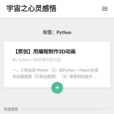
宇宙之心灵感悟
Toggl
Navig
标签：Python
【原创】用编程制作3D动画
【
原
By
Yuzhou
|
2023年3月21日
创
】
一、三体运动 Manim （1）由Python + Manim生成
用
的动画视频（可导出视频） （2）使用到的技术 …
编
程
+
制
R
作
e
3
a
D
快速搜索
d
动