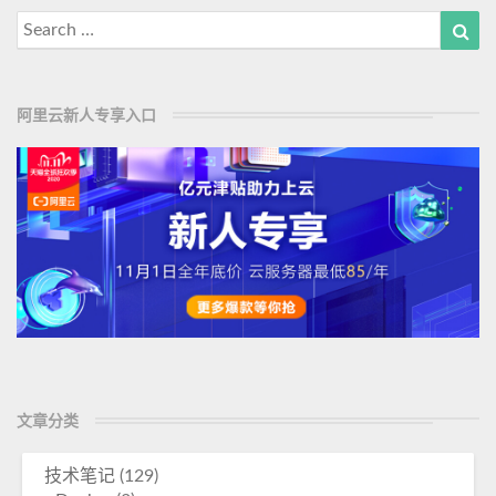
M
画
Search
Sea
o
for:
r
e
阿里云新人专享入口
文章分类
技术笔记
(129)