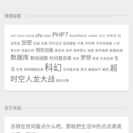
常用标签
PHP7
php
curl
Linux
mysql
php5
ReactNative
socket
主从
分布式
创
加密
造奇迹
压缩
去重
同步延迟
固态硬盘
字典
字符串
字符串函数
小米
惰性加载
笔记本
性能比较
慢查询
排序
排序算法
搜索
数学函数
数据处理
数据库
梦想
数组函数
时间复杂度
生
查找
爱情
生命起源
科幻
超
活
生物
真核细胞起源
空间复杂度
算法
编程技巧
解密
时空人龙大战
面向对象
关于本站
总得在世间留点什么吧，那就把生活中的点点滴滴