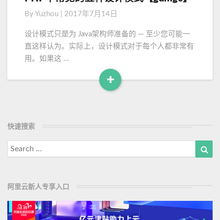
M
H
例
By
Yuzhou
|
2017年7月14日
o
P
中
r
设计模式只是为 Java架构师准备的 — 至少您可能一
常
e
直这样认为。实际上，设计模式对于每个人都非常有
见
用。如果这 …
的
五
+
种
R
设
e
计
a
模
d
快速搜索
式
M
【
Search
Sea
g
o
for:
d
r
m
e
g
阿里云新人专享入口
c
】