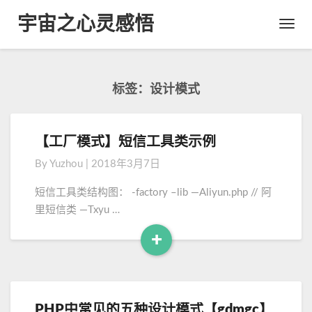
宇宙之心灵感悟
Toggl
Navig
标签：设计模式
【工厂模式】短信工具类示例
【
工
By
Yuzhou
|
2018年3月7日
厂
模
短信工具类结构图： -factory –lib —Aliyun.php // 阿
式
里短信类 —Txyu …
】
短
+
信
R
工
e
具
a
类
d
PHP中常见的五种设计模式【gdmgc】
P
示