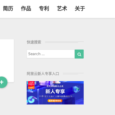
简历
作品
专利
艺术
关于
快速搜索
Search
Search
for:
阿里云新人专享入口
+
R
e
a
d
M
o