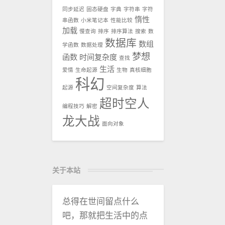
同步延迟
固态硬盘
字典
字符串
字符
惰性
串函数
小米笔记本
性能比较
加载
慢查询
排序
排序算法
搜索
数
数据库
数组
学函数
数据处理
梦想
函数
时间复杂度
查找
生活
爱情
生命起源
生物
真核细胞
科幻
起源
空间复杂度
算法
超时空人
编程技巧
解密
龙大战
面向对象
关于本站
总得在世间留点什么
吧，那就把生活中的点