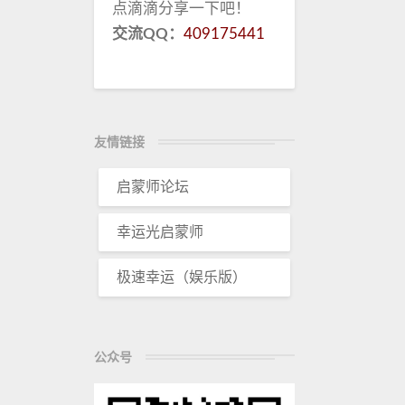
点滴滴分享一下吧！
交流QQ：
409175441
友情链接
启蒙师论坛
幸运光启蒙师
极速幸运（娱乐版）
公众号