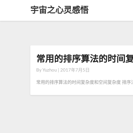
宇宙之心灵感悟
常用的排序算法的时间
常
用
By
Yuzhou
|
2017年7月5日
的
排
常用的排序算法的时间复杂度和空间复杂度 排序法 
序
算
法
的
时
间
复