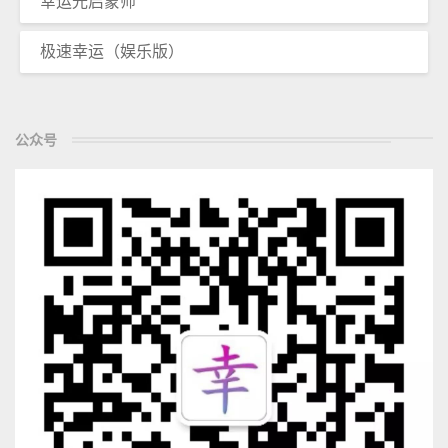
幸运光启蒙师
极速幸运（娱乐版）
公众号