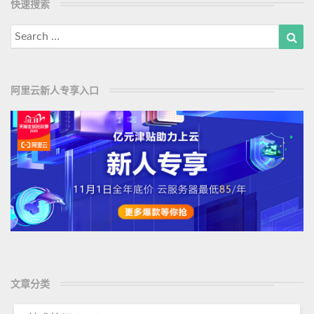
快速搜索
d
安
M
全
Search
Sea
？
o
for:
r
e
阿里云新人专享入口
文章分类