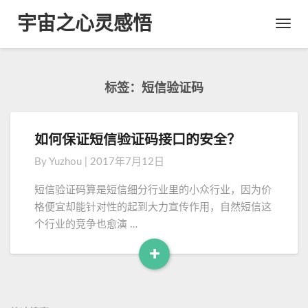
宇宙之心灵感悟
Toggl
Navig
标签：短信验证码
如何保证短信验证码接口的安全？
如
何
By
Yuzhou
|
2017年7月12日
保
证
短信验证码算是短信细分行业里的小众行业，因为价
短
格便宜却能针对性的起到大力宣传作用，自然短信这
信
个行业的竞争也愈演 …
验
证
+
码
R
接
e
口
a
的