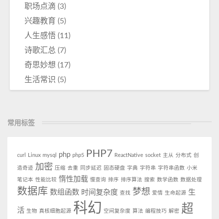
职场点滴
(3)
兴趣教育
(5)
人生感悟
(11)
诗歌汇总
(7)
奇思妙想
(17)
生活常识
(5)
常用标签
PHP7
php
curl
Linux
mysql
php5
ReactNative
socket
主从
分布式
创
加密
造奇迹
压缩
去重
同步延迟
固态硬盘
字典
字符串
字符串函数
小米
惰性加载
笔记本
性能比较
慢查询
排序
排序算法
搜索
数学函数
数据处理
数据库
梦想
数组函数
时间复杂度
生
查找
爱情
生命起源
科幻
超
活
生物
真核细胞起源
空间复杂度
算法
编程技巧
解密