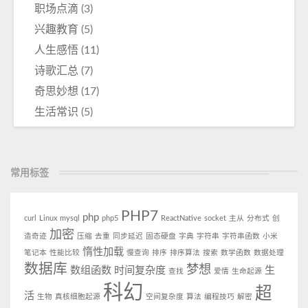
职场点滴
(3)
兴趣教育
(5)
人生感悟
(11)
诗歌汇总
(7)
奇思妙想
(17)
生活常识
(5)
常用标签
PHP7
php
curl
Linux
mysql
php5
ReactNative
socket
主从
分布式
创
加密
造奇迹
压缩
去重
同步延迟
固态硬盘
字典
字符串
字符串函数
小米
惰性加载
笔记本
性能比较
慢查询
排序
排序算法
搜索
数学函数
数据处理
数据库
梦想
数组函数
时间复杂度
生
查找
爱情
生命起源
科幻
超
活
生物
真核细胞起源
空间复杂度
算法
编程技巧
解密