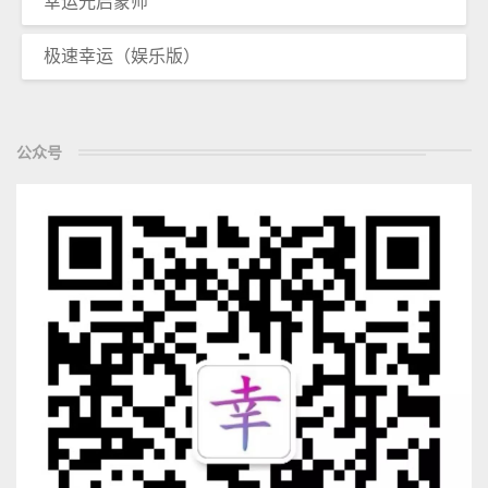
幸运光启蒙师
极速幸运（娱乐版）
公众号