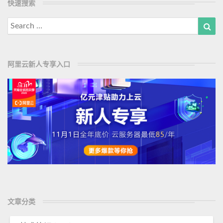
快速搜索
d
M
Search
Sea
o
for:
r
e
阿里云新人专享入口
文章分类