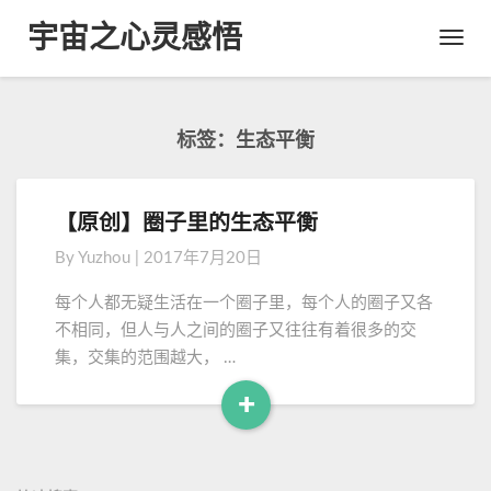
宇宙之心灵感悟
Toggl
Navig
标签：生态平衡
【原创】圈子里的生态平衡
【
原
By
Yuzhou
|
2017年7月20日
创
】
每个人都无疑生活在一个圈子里，每个人的圈子又各
圈
不相同，但人与人之间的圈子又往往有着很多的交
子
集，交集的范围越大， …
里
的
+
生
R
态
e
平
a
衡