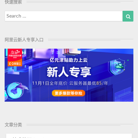
快速搜索
d
烦
M
恼
Search
Sea
o
for:
r
e
阿里云新人专享入口
文章分类