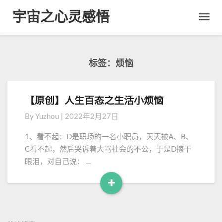
宇宙之心灵感悟
Toggl
Navig
标签：烦恼
【原创】人生百态之生活小烦恼
【
原
By
Yuzhou
|
2022年2月27日
创
】
1、看不起：D是职场的一名小职员，天天被A、B、
人
C看不起，然后哭诉着大骂社会的不公，于是D擦干
生
眼泪，对自己说： …
百
态
+
之
R
生
e
活
a
小