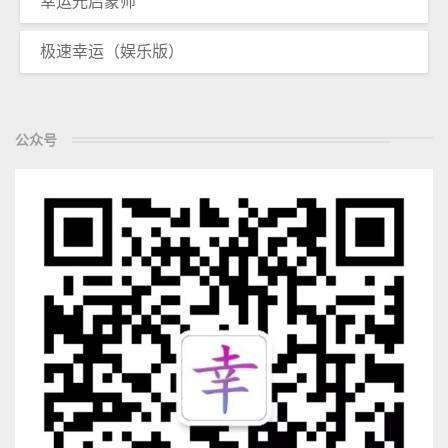
幸运光启蒙师
极速幸运（娱乐版）
公众号