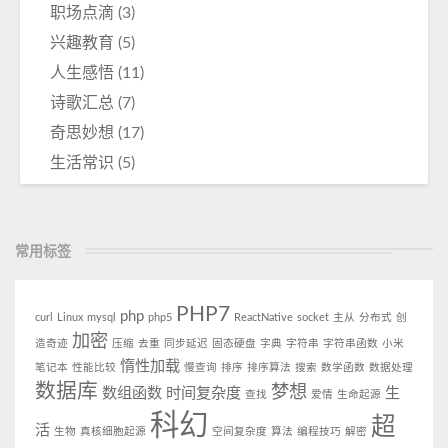
职场点滴
(3)
兴趣教育
(5)
人生感悟
(11)
诗歌汇总
(7)
奇思妙想
(17)
生活常识
(5)
常用标签
PHP7
php
curl
Linux
mysql
php5
ReactNative
socket
主从
分布式
创
加密
造奇迹
压缩
去重
同步延迟
固态硬盘
字典
字符串
字符串函数
小米
惰性加载
笔记本
性能比较
慢查询
排序
排序算法
搜索
数学函数
数据处理
数据库
梦想
数组函数
时间复杂度
生
查找
爱情
生命起源
科幻
超
活
生物
真核细胞起源
空间复杂度
算法
编程技巧
解密