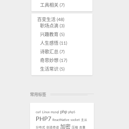
工具相关
(7)
百变生活
(48)
职场点滴
(3)
兴趣教育
(5)
人生感悟
(11)
诗歌汇总
(7)
奇思妙想
(17)
生活常识
(5)
常用标签
php
curl
Linux
mysql
php5
PHP7
ReactNative
socket
主从
加密
分布式
创造奇迹
压缩
去重