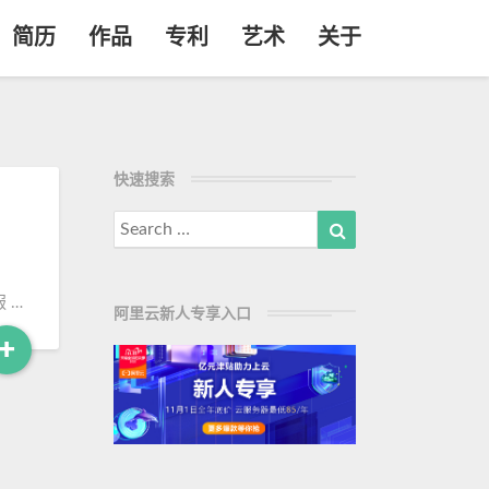
简历
作品
专利
艺术
关于
快速搜索
Search
Search
for:
 …
阿里云新人专享入口
+
R
e
a
d
M
o