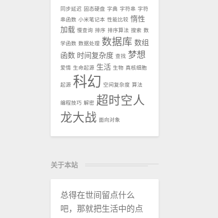
同步延迟
固态硬盘
字典
字符串
字符
惰性
串函数
小米笔记本
性能比较
加载
慢查询
排序
排序算法
搜索
数
数据库
数组
学函数
数据处理
梦想
函数
时间复杂度
查找
生活
爱情
生命起源
生物
真核细胞
科幻
起源
空间复杂度
算法
超时空人
编程技巧
解密
龙大战
面向对象
关于本站
总得在世间留点什么
吧，那就把生活中的点