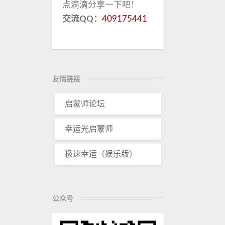
点滴滴分享一下吧！
交流QQ：
409175441
友情链接
启蒙师论坛
幸运光启蒙师
极速幸运（娱乐版）
公众号