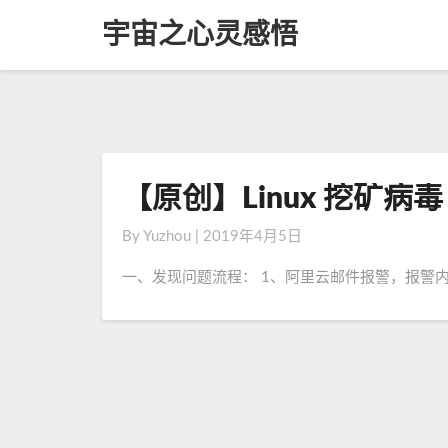
宇宙之心灵感悟
【原创】Linux 挖矿病毒 
【
原
By
Yuzhou
|
2019年4月5日
创
】
一、发现问题流程： 1、阿里云邮件报警，报警内
L
i
n
u
x
挖
矿