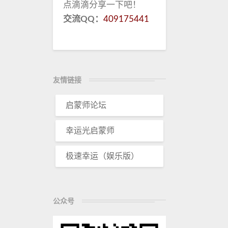
点滴滴分享一下吧！
交流QQ：
409175441
友情链接
启蒙师论坛
幸运光启蒙师
极速幸运（娱乐版）
公众号