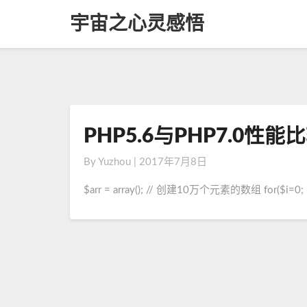
宇宙之心灵感悟
PHP5.6与PHP7.0
P
H
By
Yuzhou
|
2017年7月8日
P
5
$arr = array(); // 创建10万个元素的数组 for($i=0; 
.
6
与
P
H
P
7