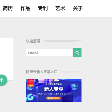
简历
作品
专利
艺术
关于
快速搜索
Search
Search
for:
阿里云新人专享入口
+
R
e
a
d
M
o