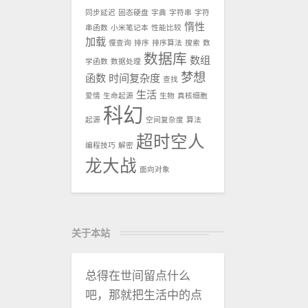
同步延迟
固态硬盘
字典
字符串
字符
惰性
串函数
小米笔记本
性能比较
加载
慢查询
排序
排序算法
搜索
数
数据库
数组
学函数
数据处理
梦想
函数
时间复杂度
查找
生活
爱情
生命起源
生物
真核细胞
科幻
起源
空间复杂度
算法
超时空人
编程技巧
解密
龙大战
面向对象
关于本站
总得在世间留点什么
吧，那就把生活中的点