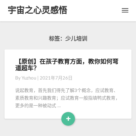
宇宙之心灵感悟
Toggl
Navig
标签：少儿培训
【原创】在孩子教育方面，教你如何弯
【
道超车？
原
创
By
Yuzhou
|
2021年7月26日
】
在
说起教育，首先我们得先了解3个概念，应试教育、
孩
素质教育和兴趣教育；应试教育一般指填鸭式教育，
子
更多的是一种被动式 …
教
育
+
方
R
面
e
，