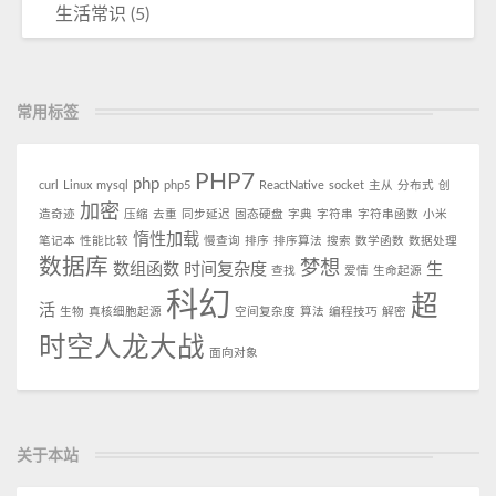
生活常识
(5)
常用标签
PHP7
php
curl
Linux
mysql
php5
ReactNative
socket
主从
分布式
创
加密
造奇迹
压缩
去重
同步延迟
固态硬盘
字典
字符串
字符串函数
小米
惰性加载
笔记本
性能比较
慢查询
排序
排序算法
搜索
数学函数
数据处理
数据库
梦想
数组函数
时间复杂度
生
查找
爱情
生命起源
科幻
超
活
生物
真核细胞起源
空间复杂度
算法
编程技巧
解密
时空人龙大战
面向对象
关于本站