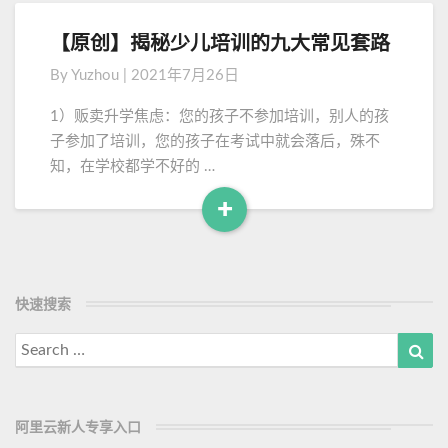
a
教
d
你
【原创】揭秘少儿培训的九大常见套路
【
M
如
原
By
Yuzhou
|
2021年7月26日
何
o
创
弯
】
r
1）贩卖升学焦虑：您的孩子不参加培训，别人的孩
道
揭
e
子参加了培训，您的孩子在考试中就会落后，殊不
超
秘
知，在学校都学不好的 …
车
少
？
儿
+
培
R
训
e
的
a
九
d
快速搜索
大
M
常
Search
Sea
见
o
for:
套
r
路
e
阿里云新人专享入口