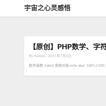
宇宙之心灵感悟
【原创】PHP数学、字符
【
原
By
Yuzhou
|
2017年7月6日
创
】
数学函数 //abs() 求绝对值 echo abs(‘-100’);//100 
P
H
P
数
学
、
字