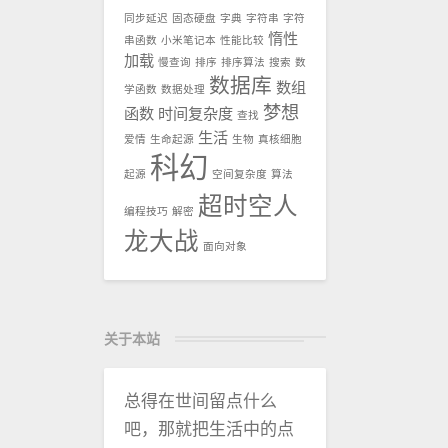
同步延迟
固态硬盘
字典
字符串
字符
惰性
串函数
小米笔记本
性能比较
加载
慢查询
排序
排序算法
搜索
数
数据库
数组
学函数
数据处理
梦想
函数
时间复杂度
查找
生活
爱情
生命起源
生物
真核细胞
科幻
起源
空间复杂度
算法
超时空人
编程技巧
解密
龙大战
面向对象
关于本站
总得在世间留点什么
吧，那就把生活中的点