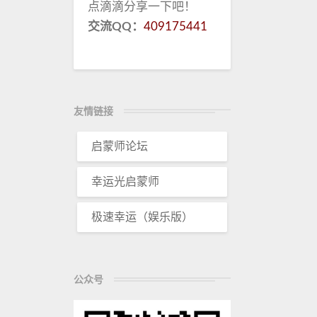
点滴滴分享一下吧！
交流QQ：
409175441
友情链接
启蒙师论坛
幸运光启蒙师
极速幸运（娱乐版）
公众号