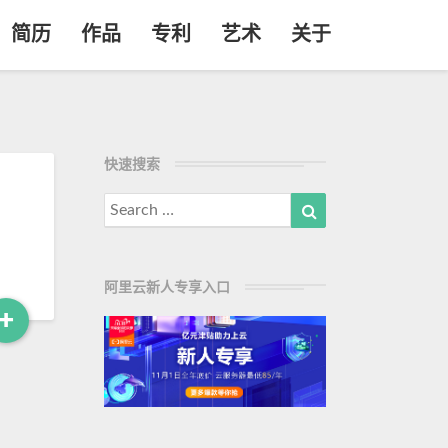
简历
作品
专利
艺术
关于
快速搜索
Search
Search
for:
阿里云新人专享入口
+
R
e
a
d
M
o