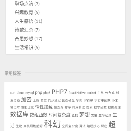
职场点滴
(3)
兴趣教育
(5)
人生感悟
(11)
诗歌汇总
(7)
奇思妙想
(17)
生活常识
(5)
常用标签
PHP7
php
curl
Linux
mysql
php5
ReactNative
socket
主从
分布式
创
加密
造奇迹
压缩
去重
同步延迟
固态硬盘
字典
字符串
字符串函数
小米
惰性加载
笔记本
性能比较
慢查询
排序
排序算法
搜索
数学函数
数据处理
数据库
梦想
数组函数
时间复杂度
生
查找
爱情
生命起源
科幻
超
活
生物
真核细胞起源
空间复杂度
算法
编程技巧
解密