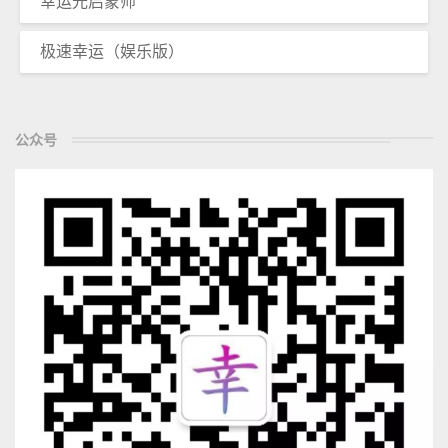
幸运光启蒙师
极速幸运（娱乐版）
公众号