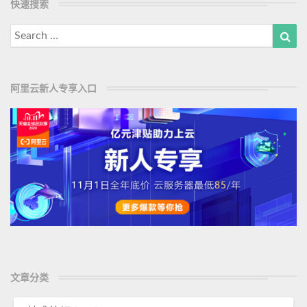
快速搜索
d
大
M
常
Search
Sea
见
o
for:
套
r
路
e
阿里云新人专享入口
文章分类