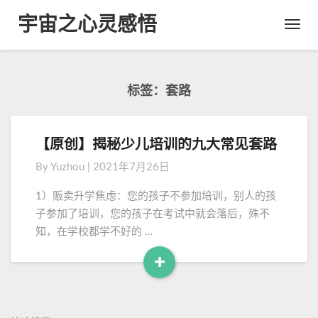
宇宙之心灵感悟
Toggl
Navig
标签：套路
【原创】揭秘少儿培训的九大常见套路
【
原
By
Yuzhou
|
2021年7月26日
创
】
1）贩卖升学焦虑：您的孩子不参加培训，别人的孩
揭
子参加了培训，您的孩子在考试中就会落后，殊不
秘
知，在学校都学不好的 …
少
儿
+
培
R
训
e
的
a
九