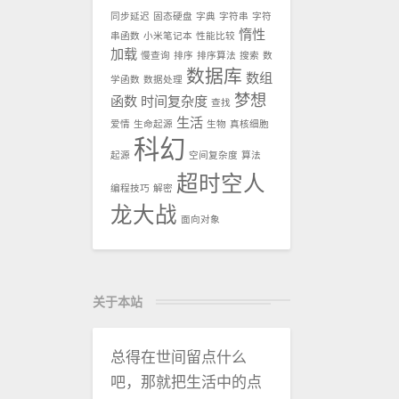
同步延迟
固态硬盘
字典
字符串
字符
惰性
串函数
小米笔记本
性能比较
加载
慢查询
排序
排序算法
搜索
数
数据库
数组
学函数
数据处理
梦想
函数
时间复杂度
查找
生活
爱情
生命起源
生物
真核细胞
科幻
起源
空间复杂度
算法
超时空人
编程技巧
解密
龙大战
面向对象
关于本站
总得在世间留点什么
吧，那就把生活中的点