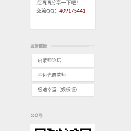
点滴滴分享一下吧！
交流QQ：
409175441
友情链接
启蒙师论坛
幸运光启蒙师
极速幸运（娱乐版）
公众号