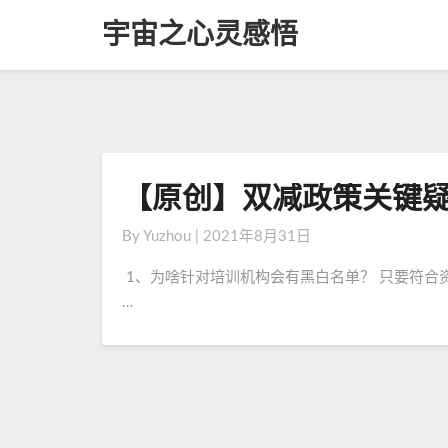
宇宙之心灵感悟
【原创】双减政策关键
【
原
By
Yuzhou
|
2021年8月31日
创
】
1、为啥针对培训机构会有黑白名单？ 只要符合
双
…
减
政
策
关
键
疑