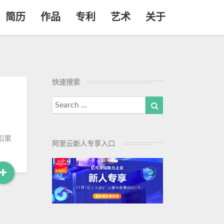
简历
作品
专利
艺术
关于
快速搜索
Search
Search
for:
如果
阿里云新人专享入口
+
R
e
a
d
M