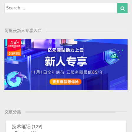
M
试
Search
Sea
o
的
for:
使
r
用
e
阿里云新人专享入口
示
例
文章分类
技术笔记
(129)