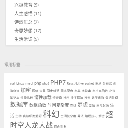
兴趣教育
(5)
人生感悟
(11)
诗歌汇总
(7)
奇思妙想
(17)
生活常识
(5)
常用标签
PHP7
php
curl
Linux
mysql
php5
ReactNative
socket
主从
分布式
创
加密
造奇迹
压缩
去重
同步延迟
固态硬盘
字典
字符串
字符串函数
小米
惰性加载
笔记本
性能比较
慢查询
排序
排序算法
搜索
数学函数
数据处理
数据库
梦想
数组函数
时间复杂度
生
查找
爱情
生命起源
科幻
超
活
生物
真核细胞起源
空间复杂度
算法
编程技巧
解密
时空人龙大战
面向对象