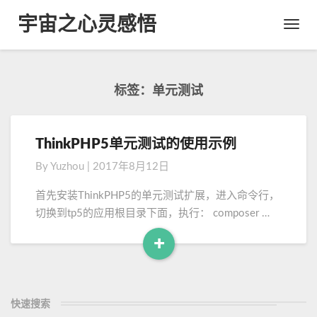
宇宙之心灵感悟
Toggl
Navig
标签：单元测试
ThinkPHP5单元测试的使用示例
T
h
By
Yuzhou
|
2017年8月12日
i
n
首先安装ThinkPHP5的单元测试扩展，进入命令行，
k
切换到tp5的应用根目录下面，执行： composer …
P
H
+
P
R
5
e
单
a
元
快速搜索
d
测