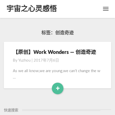
宇宙之心灵感悟
Toggl
Navig
标签：创造奇迹
【原创】Work Wonders — 创造奇迹
【
原
By
Yuzhou
|
2017年7月6日
创
】
As we all know,we are young,we can’t change the w
W
…
o
r
+
k
R
W
e
o
a
n
快速搜索
d
d