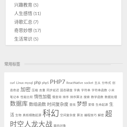
兴趣教育
(5)
人生感悟
(11)
诗歌汇总
(7)
奇思妙想
(17)
生活常识
(5)
常用标签
PHP7
php
curl
Linux
mysql
php5
ReactNative
socket
主从
分布式
创
加密
造奇迹
压缩
去重
同步延迟
固态硬盘
字典
字符串
字符串函数
小米
惰性加载
笔记本
性能比较
慢查询
排序
排序算法
搜索
数学函数
数据处理
数据库
梦想
数组函数
时间复杂度
生
查找
爱情
生命起源
科幻
超
活
生物
真核细胞起源
空间复杂度
算法
编程技巧
解密
时空人龙大战
面向对象