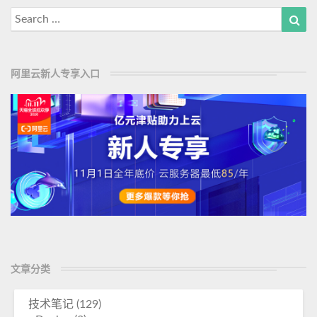
M
e
Search
Sea
o
r
for:
s
r
—
e
阿里云新人专享入口
创
造
奇
迹
文章分类
技术笔记
(129)