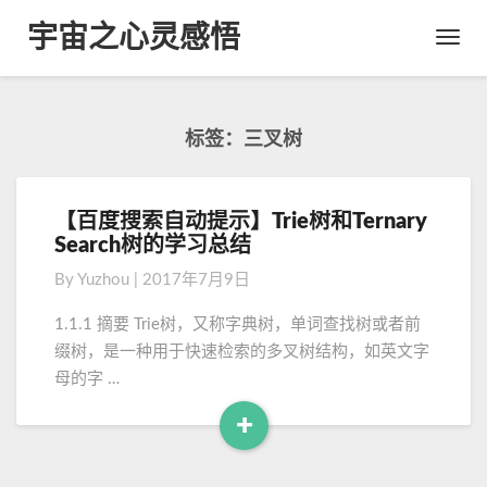
宇宙之心灵感悟
Toggl
Navig
标签：三叉树
【百度搜索自动提示】Trie树和Ternary
【
Search树的学习总结
百
度
By
Yuzhou
|
2017年7月9日
搜
索
1.1.1 摘要 Trie树，又称字典树，单词查找树或者前
自
缀树，是一种用于快速检索的多叉树结构，如英文字
动
母的字 …
提
示
+
】
R
T
e
r