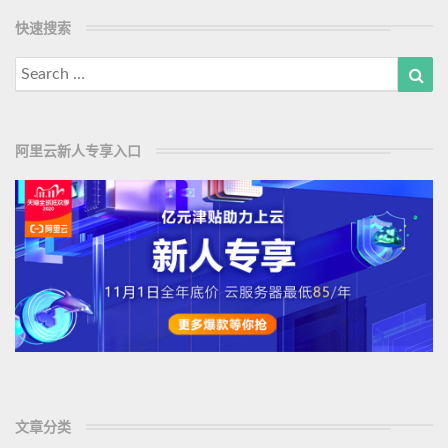
a
i
快速搜索
d
e
M
树
Search
Sea
和
o
for:
T
r
e
e
r
阿里云新人专享入口
n
a
r
y
S
e
a
r
c
h
树
的
文章分类
学