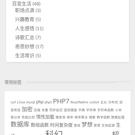
百变生活
(48)
职场点滴
(3)
兴趣教育
(5)
人生感悟
(11)
诗歌汇总
(7)
奇思妙想
(17)
生活常识
(5)
常用标签
PHP7
php
curl
Linux
mysql
php5
ReactNative
socket
主从
分布式
创
加密
造奇迹
压缩
去重
同步延迟
固态硬盘
字典
字符串
字符串函数
小米
惰性加载
笔记本
性能比较
慢查询
排序
排序算法
搜索
数学函数
数据处理
数据库
梦想
数组函数
时间复杂度
生
查找
爱情
生命起源
科幻