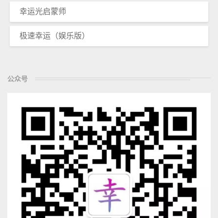
幸运光启蒙师
极速幸运（娱乐版）
公众号