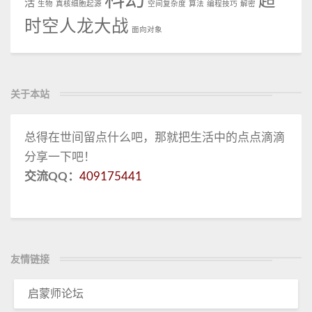
超
活
生物
真核细胞起源
空间复杂度
算法
编程技巧
解密
时空人龙大战
面向对象
关于本站
总得在世间留点什么吧，那就把生活中的点点滴滴
分享一下吧！
交流QQ：
409175441
友情链接
启蒙师论坛