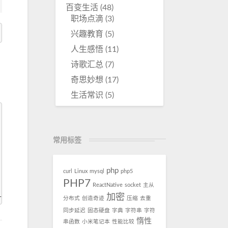
百变生活
(48)
职场点滴
(3)
兴趣教育
(5)
人生感悟
(11)
诗歌汇总
(7)
奇思妙想
(17)
生活常识
(5)




常用标签




php
curl
Linux
mysql
php5
PHP7
ReactNative
socket
主从
L;
加密
分布式
创造奇迹
压缩
去重
同步延迟
固态硬盘
字典
字符串
字符
惰性
串函数
小米笔记本
性能比较