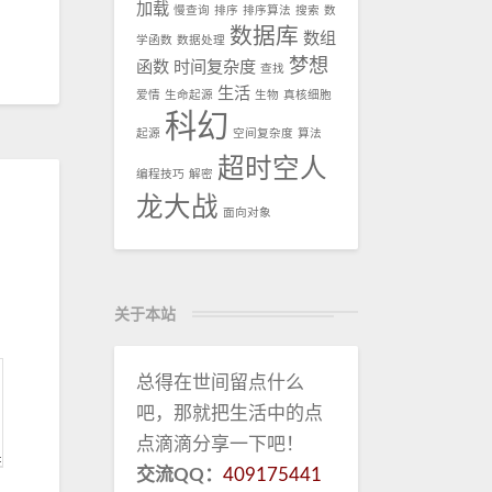
加载
慢查询
排序
排序算法
搜索
数
数据库
数组
学函数
数据处理
梦想
函数
时间复杂度
查找
生活
爱情
生命起源
生物
真核细胞
科幻
起源
空间复杂度
算法
超时空人
编程技巧
解密
龙大战
面向对象
关于本站
总得在世间留点什么
吧，那就把生活中的点
点滴滴分享一下吧！
交流QQ：
409175441