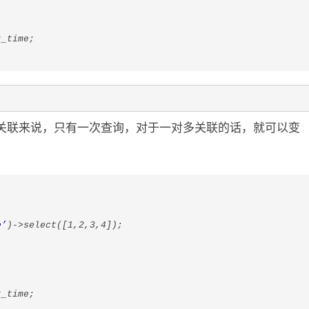
能
的
t_time;
提
升
效
果
关联来说，只有一次查询，对于一对多关联的话，就可以变
e’
)->select([1,2,3,4]);
t_time;