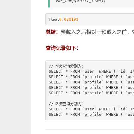
var_dump($diff_time);
float
总结：
预载入之后相对于预载入之前，
查询记录如下：
// 5次查询分别为：

SELECT * FROM `user` WHERE ( `id` IN
SELECT * FROM `profile` WHERE ( `use
SELECT * FROM `profile` WHERE ( `use
SELECT * FROM `profile` WHERE ( `use
SELECT * FROM `profile` WHERE ( `use
// 2次查询分别为：

SELECT * FROM `user` WHERE ( `id` IN
SELECT * FROM `profile` WHERE ( `us