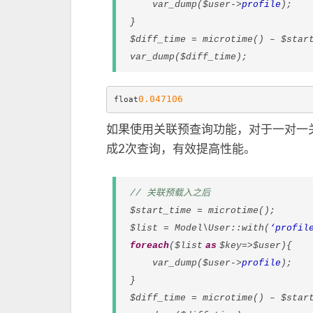
var_dump($user->
profile
);
}
$diff_time = microtime() – $star
var_dump($diff_time);
0.047106
float
如果使用关联预查询功能，对于一对一
成2次查询，有效提高性能。
// 关联预载入之后
$start_time = microtime();
$list = Model\User::
with
(
‘profil
foreach
($list
as
$key=>$user){
var_dump($user->
profile
);
}
$diff_time = microtime() – $star