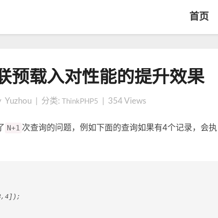
首页
【
联预载入对性能的提升效果
原
创
】
y Yuzhou | 分类:
|
354
Views
ThinkPHP5
测
试
了
N+1
次查询的问题，例如下面的查询如果有4个记录，会执
关
联
预
载
入
3,4]);
对
性