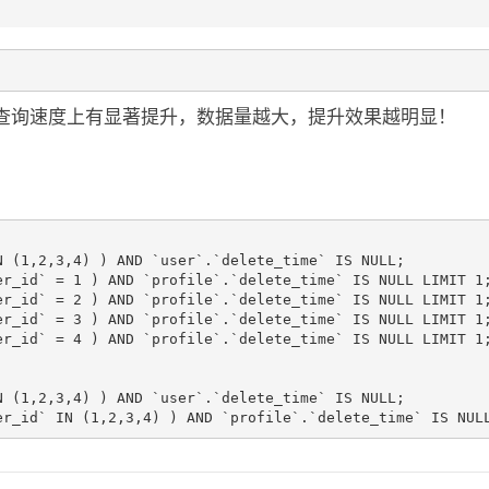
查询速度上有显著提升，数据量越大，提升效果越明显！
 (1,2,3,4) ) AND `user`.`delete_time` IS NULL;

r_id` = 1 ) AND `profile`.`delete_time` IS NULL LIMIT 1;
r_id` = 2 ) AND `profile`.`delete_time` IS NULL LIMIT 1;
r_id` = 3 ) AND `profile`.`delete_time` IS NULL LIMIT 1;
r_id` = 4 ) AND `profile`.`delete_time` IS NULL LIMIT 1;
 (1,2,3,4) ) AND `user`.`delete_time` IS NULL;

er_id` IN (1,2,3,4) ) AND `profile`.`delete_time` IS NUL