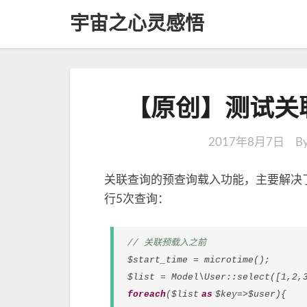
宇宙之心灵感悟
【原创】测试关
2017年8月7日
B
关联查询的预查询载入功能，主要解决
行5次查询：
// 关联预载入之前
$start_time = microtime();
$list = Model\User::
select
([1,2,
foreach
($list
as
$key=>$user){