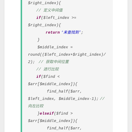
$right_index){
// 定义中间值
if
($left_index >=
$right_index){
return
‘未查找到’
;
}
$middle_index =
round(($left_index+$right_index)/
2);
// 获取中间位置
// 进行比较
if
($find <
$arr[$middle_index]){
find_half($arr,
$left_index, $middle_index-1);
//
向左比较
}
elseif
($find >
$arr[$middle_index]){
find_half($arr,