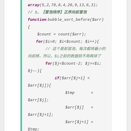
查
array
(5,2,78,8,4,20,9,13,6,3);
找
// 1、【冒泡排序】正序向前冒泡
方
function
bubble_sort_before($arr)
法
{
$count = count($arr);
for
($i=0; $i<$count; $i++){
// 这个是前冒泡，每次都将最小的
向前移，所以，$i之前的数据就不用再排了
for
($j=$count-2; $j>=$i;
$j—-){
if
($arr[$j+1] <
$arr[$j]){
$tmp =
$arr[$j];
$arr[$j] =
$arr[$j+1];
$arr[$j+1] =
$tmp;