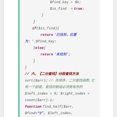
$find_key = $k;
$is_find =
true
;
}
}
if
($is_find){
return
‘已找到，位置
为：’
.$find_key;
}
else
{
return
‘未找到’
;
}
}
// 六、【二分查找】分段查找方法
sort($arr);
// 先排序，二分查找函数,它
有一个前提，查找的数组必须是有序的
$left_index = 0; $right_index =
count($arr)-1;
function
find_half($arr,
$find=
“8”
, $left_index,