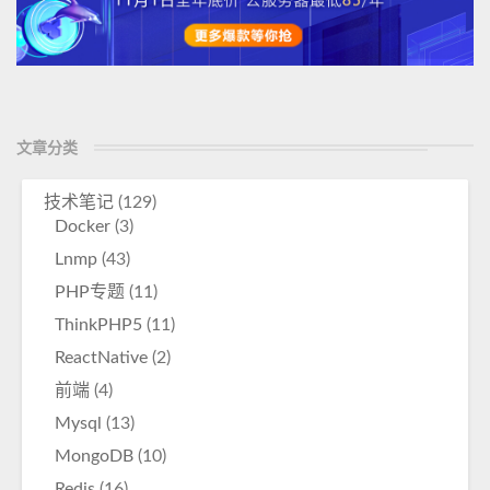
文章分类
技术笔记
(129)
Docker
(3)
Lnmp
(43)
PHP专题
(11)
ThinkPHP5
(11)
ReactNative
(2)
前端
(4)
Mysql
(13)
MongoDB
(10)
Redis
(16)