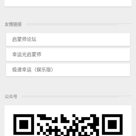
友情链接
启蒙师论坛
幸运光启蒙师
极速幸运（娱乐版）
公众号