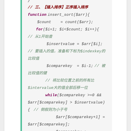
}
// 三、【插入排序】正序插入排序
function
insert_sort($arr){
$count = count($arr);
for
($i=1; $i<$count; $i++){
// 从1开始查
$insertvalue = $arr[$i];
// 要插入的值，准备和下标为$indexkey的
比较值
$comparekey = $i-1;
// 被
比较值的键
// 将比较位置之前的所有比
$intervalue大的值全部后移一位
while
($comparekey >=0 &&
$arr[$comparekey] > $insertvalue)
{
// 倒叙则为小于号
$arr[$comparekey+1] =
$arr[$comparekey];