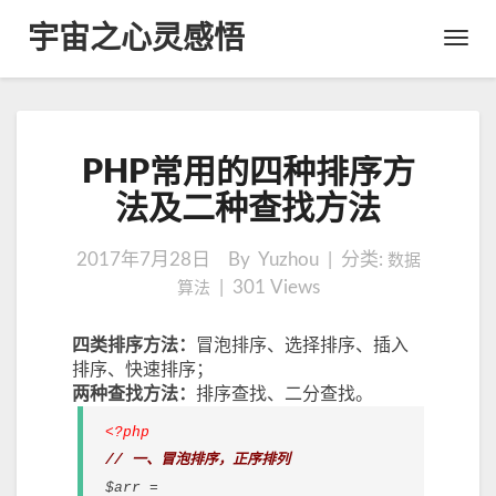
宇宙之心灵感悟
Toggl
Navig
P
PHP常用的四种排序方
H
P
法及二种查找方法
常
用
2017年7月28日
By Yuzhou | 分类:
数据
的
|
301
Views
算法
四
种
排
四类排序方法：
冒泡排序、选择排序、插入
序
排序、快速排序；
方
两种查找方法：
排序查找、二分查找。
法
<?php
及
// 一、冒泡排序，正序排列
二
种
$arr =