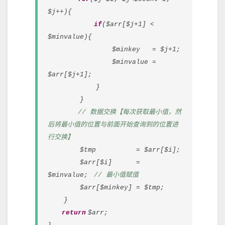
$j++){
if
($arr[$j+1] <
$minvalue){
$minkey = $j+1;
$minvalue =
$arr[$j+1];
}
}
// 数据交换【每次获取最小值，然
后将最小值的位置与前面开始查询到的位置进
行交换】
$tmp = $arr[$i];
$arr[$i] =
$minvalue;
// 最小值赋值
$arr[$minkey] = $tmp;
}
return
$arr;