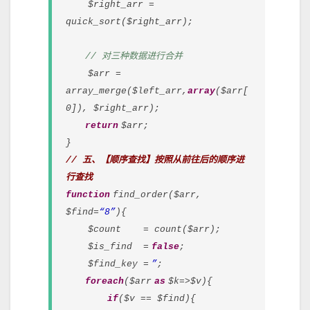
$right_arr =
quick_sort($right_arr);
// 对三种数据进行合并
$arr =
array_merge($left_arr,
array
($arr[
0]), $right_arr);
return
$arr;
}
// 五、【顺序查找】按照从前往后的顺序进
行查找
function
find_order($arr,
$find=
“8”
){
$count = count($arr);
$is_find =
false
;
$find_key =
”
;
foreach
($arr
as
$k=>$v){
if
($v == $find){