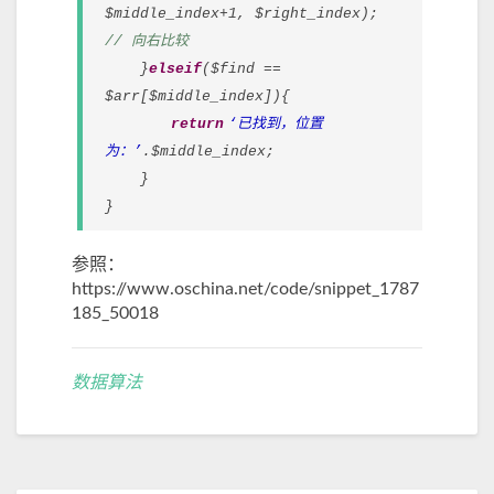
$middle_index+1, $right_index);
// 向右比较
}
elseif
($find ==
$arr[$middle_index]){
return
‘已找到，位置
为：’
.$middle_index;
}
}
参照：
https://www.oschina.net/code/snippet_1787
185_50018
数据算法