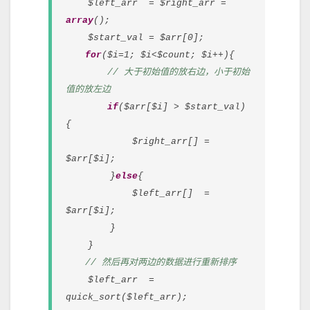
$left_arr = $right_arr =
array
();
$start_val = $arr[0];
for
($i=1; $i<$count; $i++){
// 大于初始值的放右边，小于初始
值的放左边
if
($arr[$i] > $start_val)
{
$right_arr[] =
$arr[$i];
}
else
{
$left_arr[] =
$arr[$i];
}
}
// 然后再对两边的数据进行重新排序
$left_arr =
quick_sort($left_arr);