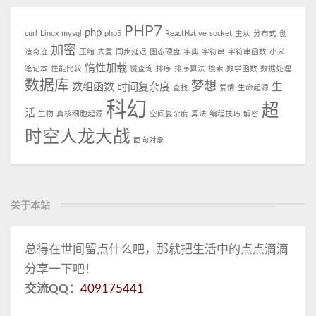
PHP7
php
curl
Linux
mysql
php5
ReactNative
socket
主从
分布式
创
加密
造奇迹
压缩
去重
同步延迟
固态硬盘
字典
字符串
字符串函数
小米
惰性加载
笔记本
性能比较
慢查询
排序
排序算法
搜索
数学函数
数据处理
数据库
梦想
数组函数
时间复杂度
生
查找
爱情
生命起源
科幻
超
活
生物
真核细胞起源
空间复杂度
算法
编程技巧
解密
时空人龙大战
面向对象
关于本站
总得在世间留点什么吧，那就把生活中的点点滴滴
分享一下吧！
交流QQ：
409175441