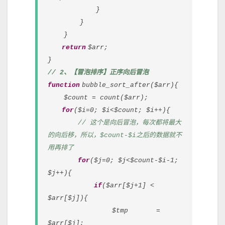
}
}
}
return
$arr;
}
// 2、【冒泡排序】正序向后冒泡
function
bubble_sort_after($arr){
$count = count($arr);
for
($i=0; $i<$count; $i++){
// 这个是向后冒泡，每次都将最大
的向后移，所以，$count-$i之后的数据就不
用再排了
for
($j=0; $j<$count-$i-1;
$j++){
if
($arr[$j+1] <
$arr[$j]){
$tmp =
$arr[$j];