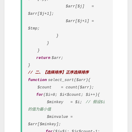
$arr[$j] =
$arr[$j+1];
$arr[$j+1] =
$tmp;
}
}
}
return
$arr;
}
// 二、【选择排序】正序选择排序
function
select_sort($arr){
$count = count($arr);
for
($i=0; $i<$count; $i++){
$minkey = $i;
// 假设$i
的值为最小值
$minvalue =
$arr[$minkey];
for
($j=$i; $j<$count-1;