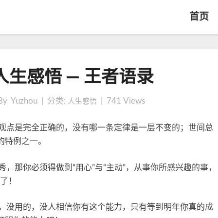
首页
【
生感悟 — 王者语录
原
创
】
By Yuzhou | 分类:
|
741
Views
人生感悟
人
生
观点是完全正确的，没有哪一条定律是一层不变的；世间总
感
的特例之一。
悟
—
秀，那你必须得做到“用心”与“主动”，从事你所感兴趣的事，
王
罢了！
者
语
，没用的，没人相信你有这个能力，只有等到明年你真的成
录