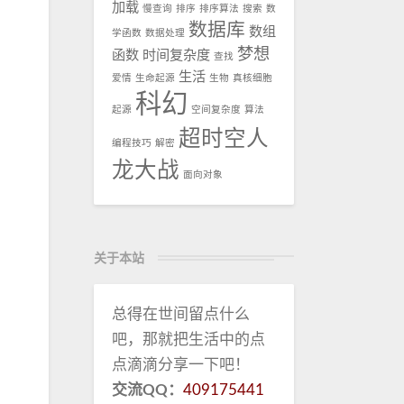
加载
慢查询
排序
排序算法
搜索
数
数据库
数组
学函数
数据处理
梦想
函数
时间复杂度
查找
生活
爱情
生命起源
生物
真核细胞
科幻
起源
空间复杂度
算法
超时空人
编程技巧
解密
龙大战
面向对象
关于本站
总得在世间留点什么
吧，那就把生活中的点
点滴滴分享一下吧！
交流QQ：
409175441