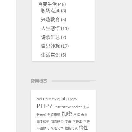
百变生活
(48)
职场点滴
(3)
兴趣教育
(5)
人生感悟
(11)
诗歌汇总
(7)
奇思妙想
(17)
生活常识
(5)
常用标签
php
curl
Linux
mysql
php5
PHP7
ReactNative
socket
主从
加密
分布式
创造奇迹
压缩
去重
同步延迟
固态硬盘
字典
字符串
字符
惰性
串函数
小米笔记本
性能比较