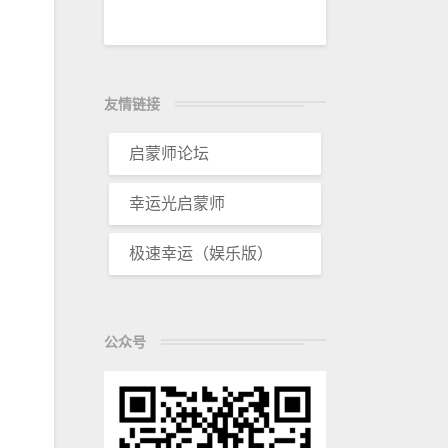
友情链接
启蒙师论坛
幸运光启蒙师
极速幸运（娱乐版）
公众号