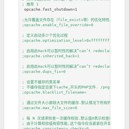
; 推荐 1
 opcache.fast_shutdown=1

;允许覆盖文件存在（file_exists等）的优化特性。

;opcache.enable_file_override=0
; 定义启动多少个优化过程

;opcache.optimization_level=0xffffffff
; 启用此Hack可以暂时性的解决”can’t redeclare class”
;opcache.inherited_hack=1
; 启用此Hack可以暂时性的解决”can’t redeclare class”
;opcache.dups_fix=0
; 设置不缓存的黑名单

; 不缓存指定目录下cache_开头的PHP文件. /png/www/example
;opcache.blacklist_filename=
; 通过文件大小屏除大文件的缓存.默认情况下所有的文件都会被
;opcache.max_file_size=0

; 每 N 次请求检查一次缓存校验.默认值0表示检查被禁用了.

; 由于计算校验值有损性能,这个指令应当紧紧在开发调试的时候
;opcache.consistency_checks=0
