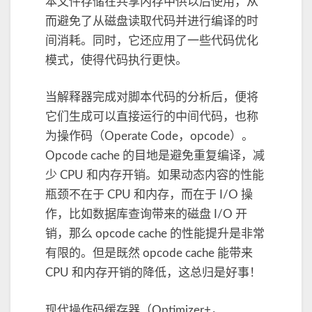
本文件存储在共享内存中供以后使用，从
e
而避免了从磁盘读取代码并进行编译的时
来
加
间消耗。同时，它还应用了一些代码优化
速
模式，使得代码执行更快。
您
的
当解释器完成对脚本代码的分析后，便将
p
它们生成可以直接运行的中间代码，也称
h
p
为操作码（Operate Code，opcode）。
Opcode cache 的目地是避免重复编译，减
少 CPU 和内存开销。如果动态内容的性能
瓶颈不在于 CPU 和内存，而在于 I/O 操
作，比如数据库查询带来的磁盘 I/O 开
销，那么 opcode cache 的性能提升是非常
有限的。但是既然 opcode cache 能带来
CPU 和内存开销的降低，这总归是好事！
现代操作码缓存器（Optimizer+，