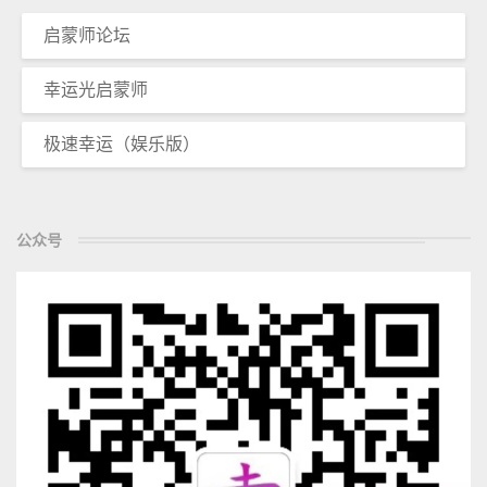
启蒙师论坛
幸运光启蒙师
极速幸运（娱乐版）
公众号