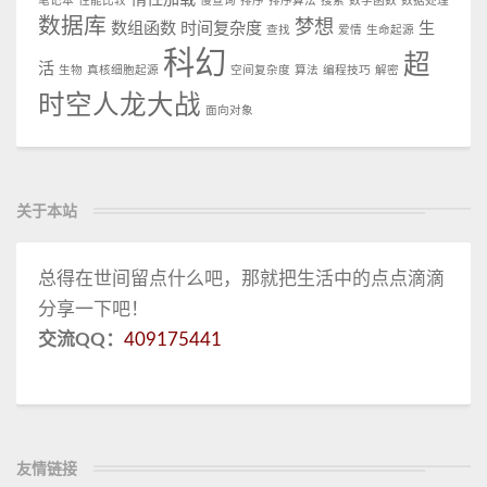
笔记本
性能比较
慢查询
排序
排序算法
搜索
数学函数
数据处理
数据库
梦想
数组函数
时间复杂度
生
查找
爱情
生命起源
科幻
超
活
生物
真核细胞起源
空间复杂度
算法
编程技巧
解密
时空人龙大战
面向对象
关于本站
总得在世间留点什么吧，那就把生活中的点点滴滴
分享一下吧！
交流QQ：
409175441
友情链接