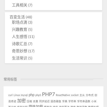
工具相关
(7)
百变生活
(48)
职场点滴
(3)
兴趣教育
(5)
人生感悟
(11)
诗歌汇总
(7)
奇思妙想
(17)
生活常识
(5)
常用标签
PHP7
php
curl
Linux
mysql
php5
ReactNative
socket
主从
分布式
创
加密
造奇迹
压缩
去重
同步延迟
固态硬盘
字典
字符串
字符串函数
小米
惰性加载