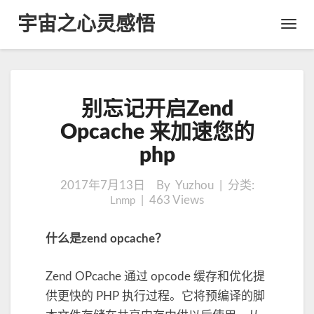
宇宙之心灵感悟
Toggl
Navig
别
别忘记开启Zend
忘
记
Opcache 来加速您的
开
php
启
Z
e
2017年7月13日
By Yuzhou | 分类:
|
463
n
Views
Lnmp
d
O
什么是zend opcache？
p
c
Zend OPcache 通过 opcode 缓存和优化提
a
c
供更快的 PHP 执行过程。它将预编译的脚
h