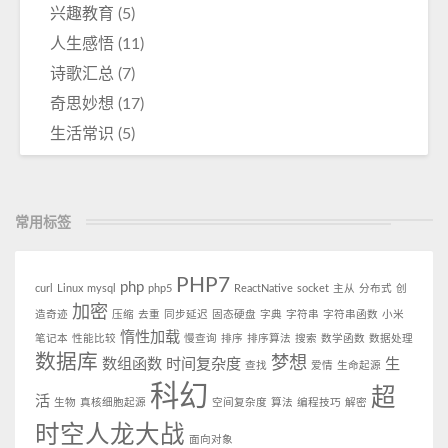
兴趣教育
(5)
人生感悟
(11)
诗歌汇总
(7)
奇思妙想
(17)
生活常识
(5)
常用标签
PHP7
php
curl
Linux
mysql
php5
ReactNative
socket
主从
分布式
创
加密
造奇迹
压缩
去重
同步延迟
固态硬盘
字典
字符串
字符串函数
小米
惰性加载
笔记本
性能比较
慢查询
排序
排序算法
搜索
数学函数
数据处理
数据库
梦想
数组函数
时间复杂度
生
查找
爱情
生命起源
科幻
超
活
生物
真核细胞起源
空间复杂度
算法
编程技巧
解密
时空人龙大战
面向对象