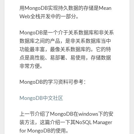
N
用MongoDB实现持久数据的存储是Mean
o
Web全栈开发中的一部分。
S
Q
L
MongoDB是一个介于关系数据库和非关系
M
数据库之间的产品，是非关系数据库当中
a
功能最丰富，最像关系数据库的。它的特
n
a
点是高性能、易部署、易使用，存储数据
g
非常方便。
e
r
MongoDB的学习资料可参考：
f
o
r
MongoDB中文社区
M
o
上一节介绍了MongoDB在windows下的安
n
装方法，这篇介绍一下其NoSQL Manager
g
o
for MongoDB的使用。