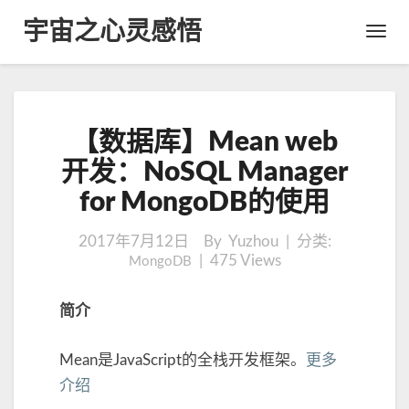
宇宙之心灵感悟
Toggl
Navig
【
【数据库】Mean web
数
据
开发：NoSQL Manager
库
for MongoDB的使用
】
M
e
2017年7月12日
By Yuzhou | 分类:
|
a
475
Views
MongoDB
n
w
简介
e
b
Mean是JavaScript的全栈开发框架。
更多
开
发
介绍
：