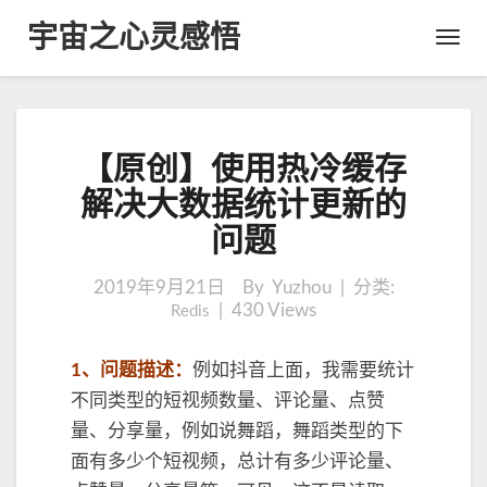
宇宙之心灵感悟
Toggl
Navig
【
【原创】使用热冷缓存
原
创
解决大数据统计更新的
】
问题
使
用
热
2019年9月21日
By Yuzhou | 分类:
|
430
冷
Views
Redis
缓
存
1、问题描述：
例如抖音上面，我需要统计
解
不同类型的短视频数量、评论量、点赞
决
大
量、分享量，例如说舞蹈，舞蹈类型的下
数
面有多少个短视频，总计有多少评论量、
据