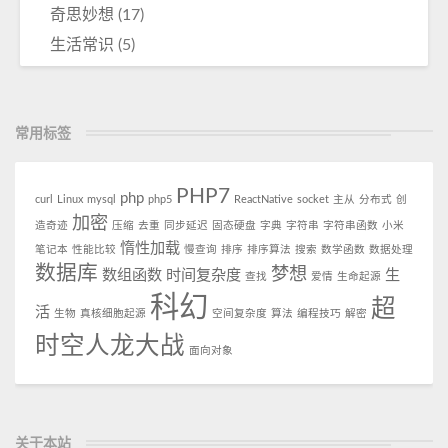
奇思妙想
(17)
生活常识
(5)
常用标签
PHP7
php
curl
Linux
mysql
php5
ReactNative
socket
主从
分布式
创
加密
造奇迹
压缩
去重
同步延迟
固态硬盘
字典
字符串
字符串函数
小米
惰性加载
笔记本
性能比较
慢查询
排序
排序算法
搜索
数学函数
数据处理
数据库
梦想
数组函数
时间复杂度
生
查找
爱情
生命起源
科幻
超
活
生物
真核细胞起源
空间复杂度
算法
编程技巧
解密
时空人龙大战
面向对象
关于本站