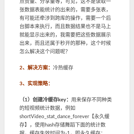
点赞量、分享量等，可见，这不是读取一
统
张数据表能统计的出来的，需要多张表，
计
更
有可能还牵涉到跨库的操作，需要一个后
新
台脚本来执行，而且数据结果也不是马上
的
就能显示出来的，我需要把这些数据展示
问
出来，而且还属于秒开的那种，这个时候
题
怎么解决这个问题呢？
2、解决方案：
冷热缓存
3、实现策略：
（1）创建冷缓存key：
用来保存不同种类
的短视频统计数据，例如
shortVideo_stat_dance_forever【永久缓
存】，使用hash存储舞蹈下面的统计数
据，缓存失效时间为-1，即永久缓存；