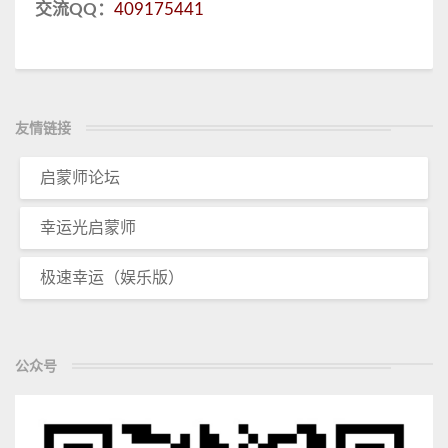
交流QQ：
409175441
友情链接
启蒙师论坛
幸运光启蒙师
极速幸运（娱乐版）
公众号