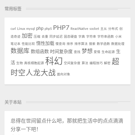
常用标签
PHP7
php
curl
Linux
mysql
php5
ReactNative
socket
主从
分布式
创
加密
造奇迹
压缩
去重
同步延迟
固态硬盘
字典
字符串
字符串函数
小米
惰性加载
笔记本
性能比较
慢查询
排序
排序算法
搜索
数学函数
数据处理
数据库
梦想
数组函数
时间复杂度
生
查找
爱情
生命起源
科幻
超
活
生物
真核细胞起源
空间复杂度
算法
编程技巧
解密
时空人龙大战
面向对象
关于本站
总得在世间留点什么吧，那就把生活中的点点滴滴
分享一下吧！