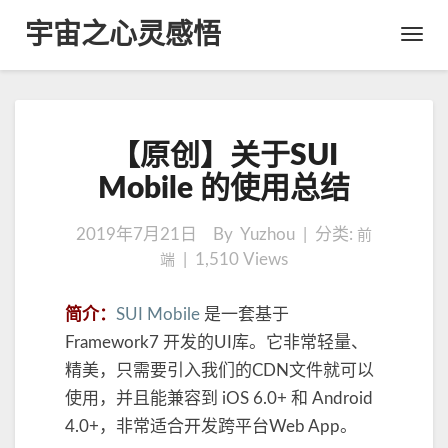
宇宙之心灵感悟
Toggl
Navig
【
【原创】关于SUI
原
创
Mobile 的使用总结
】
关
2019年7月21日
By Yuzhou | 分类:
前
于
|
1,510
Views
端
S
U
I
简介：
SUI Mobile
是一套基于
M
Framework7 开发的UI库。它非常轻量、
o
精美，只需要引入我们的CDN文件就可以
b
i
使用，并且能兼容到 iOS 6.0+ 和 Android
l
4.0+，非常适合开发跨平台Web App。
e