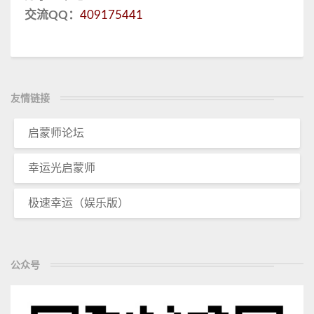
交流QQ：
409175441
友情链接
启蒙师论坛
幸运光启蒙师
极速幸运（娱乐版）
公众号