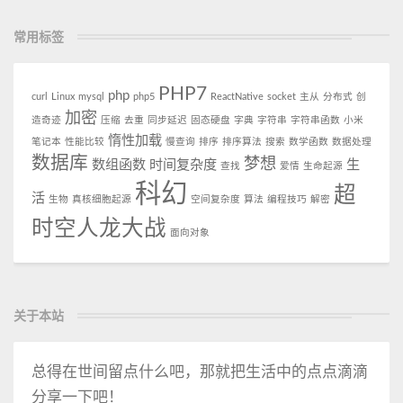
常用标签
PHP7
php
curl
Linux
mysql
php5
ReactNative
socket
主从
分布式
创
加密
造奇迹
压缩
去重
同步延迟
固态硬盘
字典
字符串
字符串函数
小米
惰性加载
笔记本
性能比较
慢查询
排序
排序算法
搜索
数学函数
数据处理
数据库
梦想
数组函数
时间复杂度
生
查找
爱情
生命起源
科幻
超
活
生物
真核细胞起源
空间复杂度
算法
编程技巧
解密
时空人龙大战
面向对象
关于本站
总得在世间留点什么吧，那就把生活中的点点滴滴
分享一下吧！