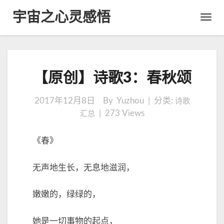
宇宙之心灵感悟
Toggl
Navig
【
【原创】诗歌3：春秋颂
原
创
】
2017年12月8日
By Yuzhou | 分类:
诗歌
诗
|
273
Views
汇总
歌
3
《春》
：
春
秋
无声地生长，无息地滋润，
颂
嫩嫩的，绿绿的，
她是一切事物的起点，