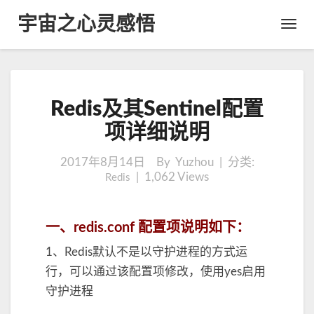
宇宙之心灵感悟
Toggl
Navig
R
Redis及其Sentinel配置
e
d
项详细说明
i
s
2017年8月14日
By Yuzhou | 分类:
及
|
1,062
Views
Redis
其
S
e
一、redis.conf 配置项说明如下：
n
t
1、Redis默认不是以守护进程的方式运
i
行，可以通过该配置项修改，使用yes启用
n
守护进程
e
l