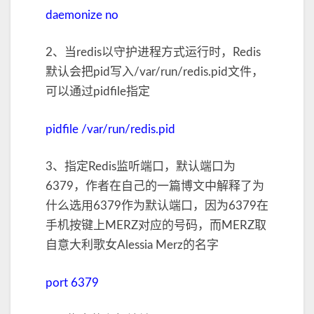
配
daemonize no
置
项
2、当redis以守护进程方式运行时，Redis
详
细
默认会把pid写入/var/run/redis.pid文件，
说
可以通过pidfile指定
明
pidfile /var/run/redis.pid
3、指定Redis监听端口，默认端口为
6379，作者在自己的一篇博文中解释了为
什么选用6379作为默认端口，因为6379在
手机按键上MERZ对应的号码，而MERZ取
自意大利歌女Alessia Merz的名字
port 6379