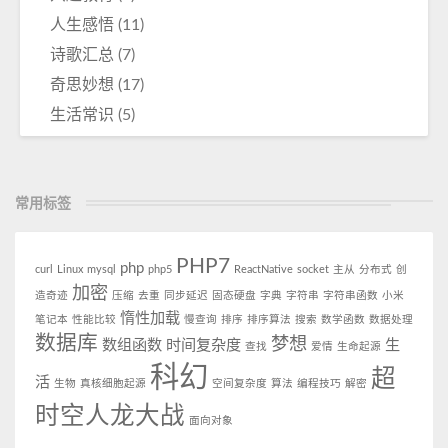
人生感悟
(11)
诗歌汇总
(7)
奇思妙想
(17)
生活常识
(5)
常用标签
PHP7
php
curl
Linux
mysql
php5
ReactNative
socket
主从
分布式
创
加密
造奇迹
压缩
去重
同步延迟
固态硬盘
字典
字符串
字符串函数
小米
惰性加载
笔记本
性能比较
慢查询
排序
排序算法
搜索
数学函数
数据处理
数据库
梦想
数组函数
时间复杂度
生
查找
爱情
生命起源
科幻
超
活
生物
真核细胞起源
空间复杂度
算法
编程技巧
解密
时空人龙大战
面向对象