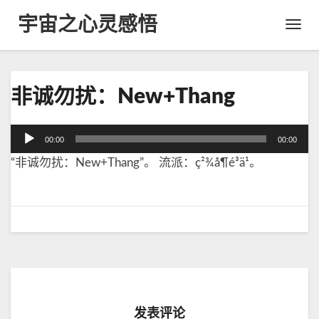
宇宙之心灵感悟
Toggl
Navig
非
非诚勿扰：New+Thang
诚
勿
扰
音
00:00
00:00
：
频
N
“非诚勿扰：New+Thang”。 流派：ç²¾å¶é³ä¹。
播
e
放
w
器
+
T
h
a
n
g
发表评论