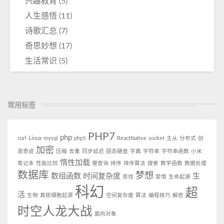
兴趣教育
(5)
人生感悟
(11)
诗歌汇总
(7)
奇思妙想
(17)
生活常识
(5)
常用标签
PHP7
php
curl
Linux
mysql
php5
ReactNative
socket
主从
分布式
创
加密
造奇迹
压缩
去重
同步延迟
固态硬盘
字典
字符串
字符串函数
小米
惰性加载
笔记本
性能比较
慢查询
排序
排序算法
搜索
数学函数
数据处理
数据库
梦想
数组函数
时间复杂度
生
查找
爱情
生命起源
科幻
超
活
生物
真核细胞起源
空间复杂度
算法
编程技巧
解密
时空人龙大战
面向对象