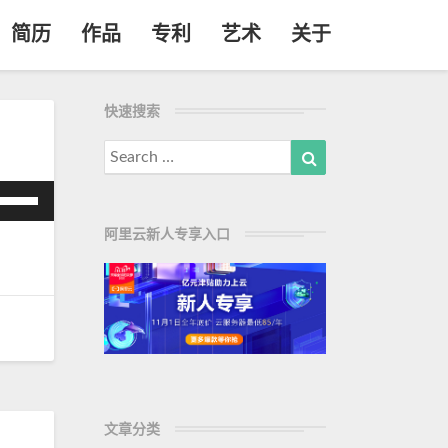
简历
作品
专利
艺术
关于
快速搜索
Search
Search
for:
使
用
阿里云新人专享入口
/
下
箭
头
键
来
增
高
文章分类
或