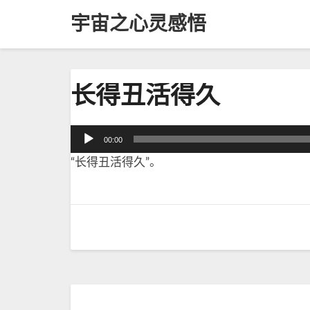
宇宙之心灵感悟
长
长得丑活得久
得
丑
活
音
00:00
得
频
“长得丑活得久”。
久
播
放
器