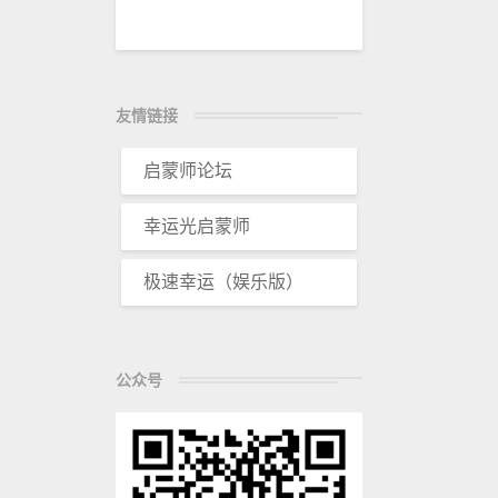
友情链接
启蒙师论坛
幸运光启蒙师
极速幸运（娱乐版）
公众号