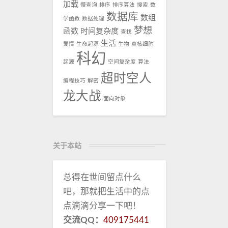
加载
慢查询
排序
排序算法
搜索
数
数据库
数组
学函数
数据处理
梦想
函数
时间复杂度
查找
生活
爱情
生命起源
生物
真核细胞
科幻
起源
空间复杂度
算法
超时空人
编程技巧
解密
龙大战
面向对象
关于本站
总得在世间留点什么
吧，那就把生活中的点
点滴滴分享一下吧！
交流QQ：
409175441