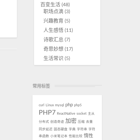
百变生活
(48)
职场点滴
(3)
兴趣教育
(5)
人生感悟
(11)
诗歌汇总
(7)
奇思妙想
(17)
生活常识
(5)
常用标签
php
curl
Linux
mysql
php5
PHP7
ReactNative
socket
主从
加密
分布式
创造奇迹
压缩
去重
同步延迟
固态硬盘
字典
字符串
字符
惰性
串函数
小米笔记本
性能比较