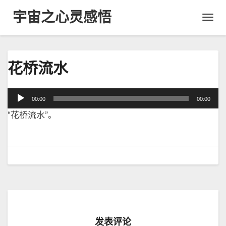
宇宙之心灵感悟
Toggl
Navig
花
花桥流水
桥
流
水
音
00:00
00:00
频
“花桥流水”。
播
放
器
发表评论