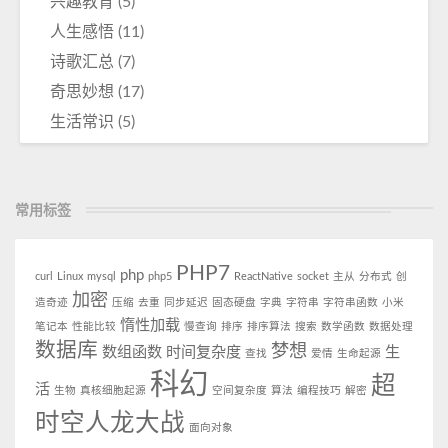
兴趣教育
(5)
人生感悟
(11)
诗歌汇总
(7)
奇思妙想
(17)
生活常识
(5)
常用标签
PHP7
php
curl
Linux
mysql
php5
ReactNative
socket
主从
分布式
创
加密
造奇迹
压缩
去重
同步延迟
固态硬盘
字典
字符串
字符串函数
小米
惰性加载
笔记本
性能比较
慢查询
排序
排序算法
搜索
数学函数
数据处理
数据库
梦想
数组函数
时间复杂度
生
查找
爱情
生命起源
科幻
超
活
生物
真核细胞起源
空间复杂度
算法
编程技巧
解密
时空人龙大战
面向对象