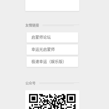
友情链接
启蒙师论坛
幸运光启蒙师
极速幸运（娱乐版）
公众号