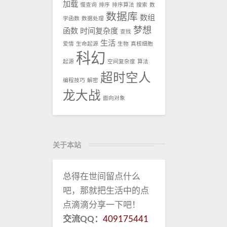
加载
慢查询
排序
排序算法
搜索
数
数据库
数组
学函数
数据处理
梦想
函数
时间复杂度
查找
生活
爱情
生命起源
生物
真核细胞
科幻
起源
空间复杂度
算法
超时空人
编程技巧
解密
龙大战
面向对象
关于本站
总得在世间留点什么
吧，那就把生活中的点
点滴滴分享一下吧！
交流QQ：
409175441