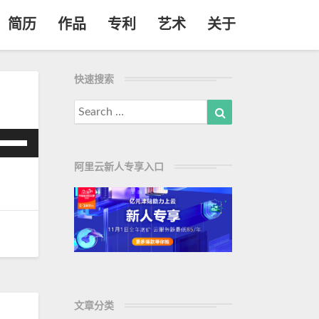
简历
作品
专利
艺术
关于
快速搜索
Search
Search
for:
使
用
阿里云新人专享入口
/
下
箭
头
键
来
增
高
文章分类
或