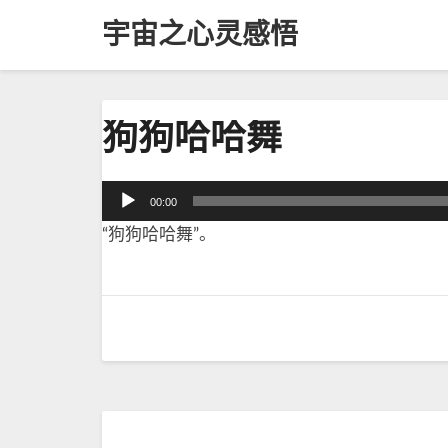
宇宙之心灵感悟
狗
狗狗哈哈舞
狗
哈
哈
音
00:00
舞
频
“狗狗哈哈舞”。
播
放
器