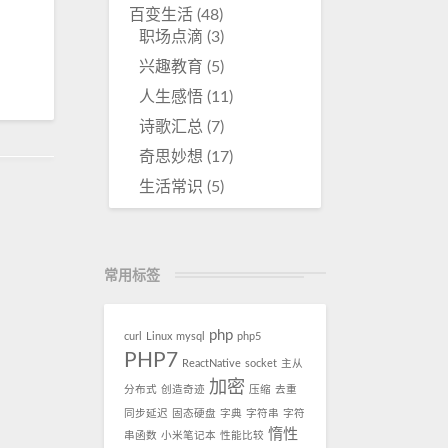
百变生活
(48)
职场点滴
(3)
兴趣教育
(5)
人生感悟
(11)
诗歌汇总
(7)
奇思妙想
(17)
生活常识
(5)
常用标签
php
curl
Linux
mysql
php5
PHP7
ReactNative
socket
主从
加密
分布式
创造奇迹
压缩
去重
同步延迟
固态硬盘
字典
字符串
字符
惰性
串函数
小米笔记本
性能比较