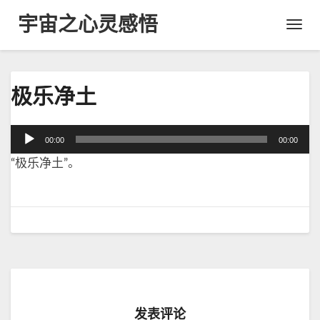
宇宙之心灵感悟
Toggl
Navig
极
极乐净土
乐
净
土
音
00:00
00:00
频
“极乐净土”。
播
放
器
发表评论