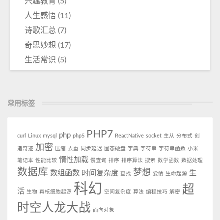
兴趣教育
(5)
人生感悟
(11)
诗歌汇总
(7)
奇思妙想
(17)
生活常识
(5)
常用标签
PHP7
php
curl
Linux
mysql
php5
ReactNative
socket
主从
分布式
创
加密
造奇迹
压缩
去重
同步延迟
固态硬盘
字典
字符串
字符串函数
小米
惰性加载
笔记本
性能比较
慢查询
排序
排序算法
搜索
数学函数
数据处理
数据库
梦想
数组函数
时间复杂度
生
查找
爱情
生命起源
科幻
超
活
生物
真核细胞起源
空间复杂度
算法
编程技巧
解密
时空人龙大战
面向对象