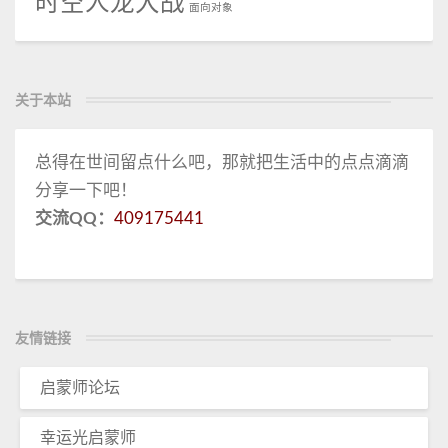
时空人龙大战
面向对象
关于本站
总得在世间留点什么吧，那就把生活中的点点滴滴
分享一下吧！
交流QQ：
409175441
友情链接
启蒙师论坛
幸运光启蒙师