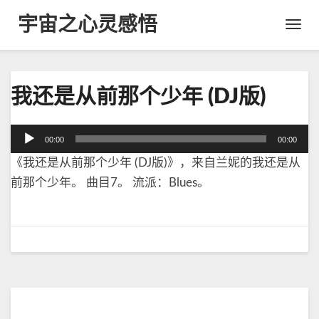
宇宙之心灵感悟
Toggl
Navig
我
我还是从前那个少年 (DJ版)
还
是
从
音
00:00
00:00
前
频
那
《我还是从前那个少年 (DJ版)》，来自兰妮的我还是从
播
个
放
前那个少年。 曲目7。 流派：Blues。
少
器
年
(
D
J
版
)