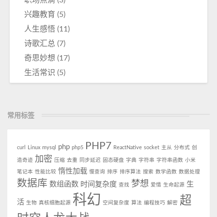
职场点滴
(3)
兴趣教育
(5)
人生感悟
(11)
诗歌汇总
(7)
奇思妙想
(17)
生活常识
(5)
常用标签
PHP7
php
curl
Linux
mysql
php5
ReactNative
socket
主从
分布式
创
加密
造奇迹
压缩
去重
同步延迟
固态硬盘
字典
字符串
字符串函数
小米
惰性加载
笔记本
性能比较
慢查询
排序
排序算法
搜索
数学函数
数据处理
数据库
梦想
数组函数
时间复杂度
生
查找
爱情
生命起源
科幻
超
活
生物
真核细胞起源
空间复杂度
算法
编程技巧
解密