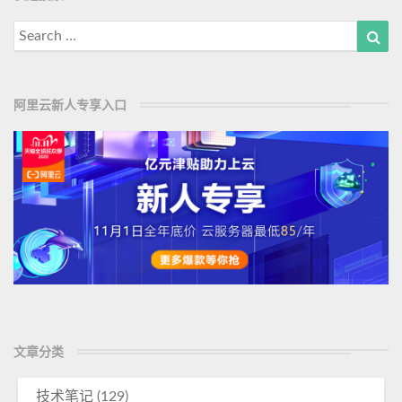
Search
Sea
for:
阿里云新人专享入口
文章分类
技术笔记
(129)