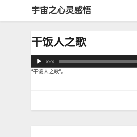
宇宙之心灵感悟
干
干饭人之歌
饭
人
之
音
00:00
歌
频
“干饭人之歌”。
播
放
器