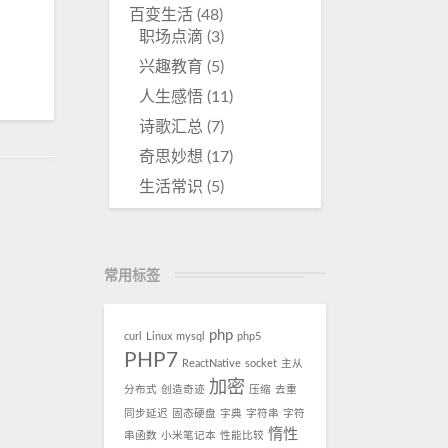
百变生活
(48)
职场点滴
(3)
兴趣教育
(5)
人生感悟
(11)
诗歌汇总
(7)
奇思妙想
(17)
生活常识
(5)
常用标签
php
curl
Linux
mysql
php5
PHP7
ReactNative
socket
主从
加密
分布式
创造奇迹
压缩
去重
同步延迟
固态硬盘
字典
字符串
字符
惰性
串函数
小米笔记本
性能比较