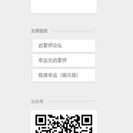
友情链接
启蒙师论坛
幸运光启蒙师
极速幸运（娱乐版）
公众号