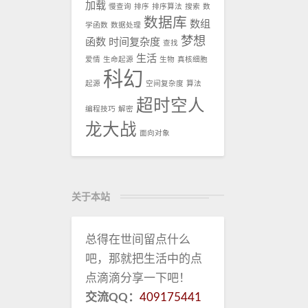
加载
慢查询
排序
排序算法
搜索
数
数据库
数组
学函数
数据处理
梦想
函数
时间复杂度
查找
生活
爱情
生命起源
生物
真核细胞
科幻
起源
空间复杂度
算法
超时空人
编程技巧
解密
龙大战
面向对象
关于本站
总得在世间留点什么
吧，那就把生活中的点
点滴滴分享一下吧！
交流QQ：
409175441