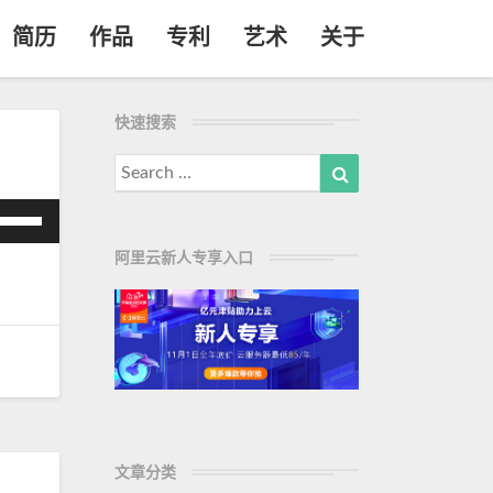
简历
作品
专利
艺术
关于
快速搜索
Search
Search
for:
使
用
阿里云新人专享入口
/
下
箭
头
键
来
增
高
文章分类
或