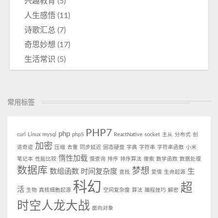
兴趣教育
(5)
人生感悟
(11)
诗歌汇总
(7)
奇思妙想
(17)
生活常识
(5)
常用标签
PHP7
php
curl
Linux
mysql
php5
ReactNative
socket
主从
分布式
创
加密
造奇迹
压缩
去重
同步延迟
固态硬盘
字典
字符串
字符串函数
小米
惰性加载
笔记本
性能比较
慢查询
排序
排序算法
搜索
数学函数
数据处理
数据库
梦想
数组函数
时间复杂度
生
查找
爱情
生命起源
科幻
超
活
生物
真核细胞起源
空间复杂度
算法
编程技巧
解密
时空人龙大战
面向对象