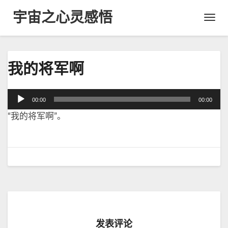
宇宙之心灵感悟
Toggl
Navig
我
我的将军啊
的
将
军
音
00:00
00:00
啊
频
“我的将军啊”。
播
放
器
发表评论