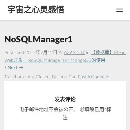
宇宙之心灵感悟
Toggl
Navig
NoSQLManager1
Published
2017年7月12日
At
629 × 531
In
【数据库】Mean
Web开发：NoSQL Manager For MongoDB的使用
/
Next →
Trackbacks Are Closed, But You Can
Post A Comment
.
发表评论
电子邮件地址不会被公开。
必填项已用
*
标
注