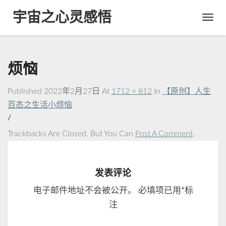
宇宙之心灵感悟
Toggl
Navig
烦恼
Published
2022年2月27日
At
1712 × 812
In
【原创】人生
百态之生活小烦恼
/
Trackbacks Are Closed, But You Can
Post A Comment
.
发表评论
电子邮件地址不会被公开。
必填项已用
*
标
注