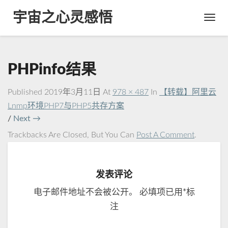
宇宙之心灵感悟
Toggl
Navig
PHPinfo结果
Published
2019年3月11日
At
978 × 487
In
【转载】阿里云
Lnmp环境PHP7与PHP5共存方案
/
Next →
Trackbacks Are Closed, But You Can
Post A Comment
.
发表评论
电子邮件地址不会被公开。
必填项已用
*
标
注