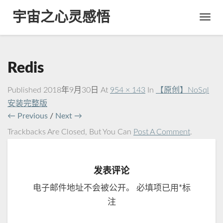
宇宙之心灵感悟
Toggl
Navig
Redis
Published
2018年9月30日
At
954 × 143
In
【原创】NoSql
安装完整版
← Previous
/
Next →
Trackbacks Are Closed, But You Can
Post A Comment
.
发表评论
电子邮件地址不会被公开。
必填项已用
*
标
注